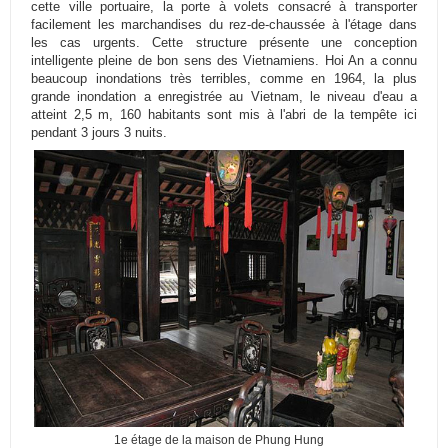
cette ville portuaire, la porte à volets consacré à transporter
facilement les marchandises du rez-de-chaussée à l'étage dans
les cas urgents.
Cette structure présente une conception
intelligente pleine de bon sens des Vietnamiens.
Hoi An a connu
beaucoup inondations très terribles, comme en 1964, la plus
grande inondation a enregistrée au Vietnam, le niveau d'eau a
atteint 2,5 m, 160 habitants sont mis à l'abri de la tempête ici
pendant 3 jours 3 nuits.
1e étage de la maison de Phung Hung