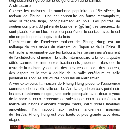
soigneusement gérée par la 8e génération de la famille.
Architecture
Comme les maisons de marchand populaire au 18e siècle, la
maison de
Phung
Hung
est construite en forme rectangulaire,
avec la façade large, principalement en bois.
Les poutres de
soutien comptent 80 piliers de bois de fer
(
gỗ
lim
) très précieux, ils
sont placés sur un bloc en pierre pour éviter le contact avec le sol
afin de prolonger la longévité du bois.
L'architecture de l’ancienne maison de
Phung
Hung
est un
mélange de trois styles du
Vietnam
, du Japon et de la Chine.
Il
est facile à reconnaître que les balcons, les persiennes s’inspirent
de l'architecture chinoise ;
la salle intermédiaire a le toit à quatre
côtés comme les immeubles traditionnels japonais ;
alors que le
reste de la maison, y compris des nervures en bois, des poutres,
des espars et le toit à double de la salle antérieure et salle
postérieure sont les structures connues du vietnamien.
À vue extérieure, la maison de
Phung
Hung
présente l’apparence
commune de la vieille ville de
Hoi
An :
la façade en bois peint noir,
les deux lanternes rouges, une porte principale avec deux « yeux
de la porte », deux morceaux de soie rouge, deux pots métaux à
mettre les bâtons d’encens chaque matin, deux portes latérales
amovibles.
Par rapport aux autres anciennes maisons
de
Hoi
An,
Phung
Hung
est plus haute et plus grande avec deux
étages.