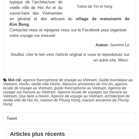
typique de l’architecture de
Tuiles de Yin et Yang
vieille ville de
Hoi
An
et du
savoir-faire des Vietnamien
en général et des artisans du
village de menuiserie de
Kim
Bong
.
Contactez-nous et rejoignez-nous sur le
Facebook
pour organiser
votre voyage sur mesure!
Auteur:
Jasmine Le
Veuillez citer le lien vers l'article original si vous le reproduisez sur
un autre site. Merci.
Mot clé:
agence francophone de voyage au Vietnam
,
Guide touristique au
Vietnam
,
HoiAn
,
vieille ville HoIAn
,
Maisons anciennes de Hoi An
,
agence
locale de voyage au Vietnam
,
guide francophone au Vietnam
,
Agence de
voyage sur mesure au Vietnam
,
Agence locale de voyages sur mesure au
Vietnam
,
Que faire a HoiAn
,
Agence de voyage au Vietnam
,
architecture de
vieille ville de Hoi An
,
maison de Phung Hung
,
maison ancienne de Phung
Hung
Tweet
Articles plus récents