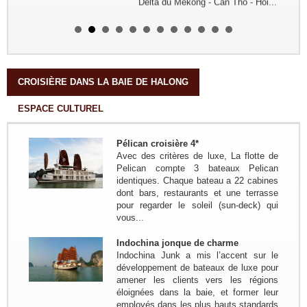
Delta du Mekong - Can Tho - Hoi...
Groupe: Mr/Mme Gilles LAGUEST
et Carole
Circuit sur mesure ( 11 jours/ 10
nuits) : Paris - Ho Chi Minh Ville -
Phu Quoc ( 4jours) - Ha Tien - Chau
Doc - Long Xuyen - Can Tho - Cho
CROISIÈRE DANS LA BAIE DE HALONG
Lach - Ho Chi Minh...
ESPACE CULTUREL
Groupe: Famille Mr PIRON
Frederic 04personnes
Circuit sur mesure 20 jours/19 nuits:
Pélican croisière 4*
Bruxelles - Hanoi - NGhia Lo - Mu
Avec des critères de luxe, La flotte de
Cang Chai - Sapa - Bac Ha - Thong
Pelican compte 3 bateaux Pelican
Nguyen - Ha Giang - Nam Dam -
identiques. Chaque bateau a 22 cabines
Meo Vac - Bao lac - Ba...
dont bars, restaurants et une terrasse
Groupe: Les amis du bord de
pour regarder le soleil (sun-deck) qui
l'eau de Bouchemaine...
vous...
Trajet en bref:(Circuit sur mesure) :
Hanoi - Thong Nguyen ( Ha Giang) -
Indochina jonque de charme
Bac Ha - Hanoi - Baie de Lan Ha -
Indochina Junk a mis l’accent sur le
Grotte Phong Nha - Hue - HoiAn -
développement de bateaux de luxe pour
KonTum - Buon Ma...
amener les clients vers les régions
Groupe : VAR VIETNAM PASSION
éloignées dans la baie, et former leur
17pax
employés dans les plus hauts standards