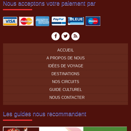
(21personnes)
Nous acceptons votre paiement par
Voyage à la carte du 4 oct au 19 oct
2022: Marseille - Hanoi - Croisière
dans la baie de Lan Ha - Marché
ethnique Bac Ha - Thong Nguyen (
Hoang Su Phi) - Lac...
ACCUEIL
A PROPOS DE NOUS
IDÉES DE VOYAGE
DESTINATIONS
NOS CIRCUITS
GUIDE CULTUREL
NOUS CONTACTER
Les guides nous recommandent