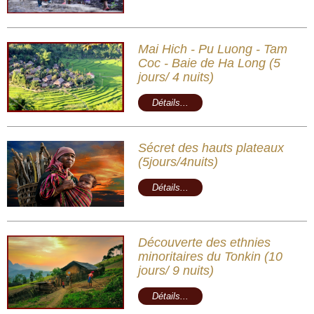
Mai Hich - Pu Luong - Tam
Coc - Baie de Ha Long (5
jours/ 4 nuits)
Détails...
Sécret des hauts plateaux
(5jours/4nuits)
Détails...
Découverte des ethnies
minoritaires du Tonkin (10
jours/ 9 nuits)
Détails...