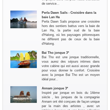
Decouverte du Nord du Vietnam:
de service...
Marseille - Hanoi - Nghia Lo - Mu
Cang Chai - Sapa - BacHa - Thong
Perla Dawn Sails - Croisière dans la
Nguyen - Ha Giang - Dong Van - Bao
baie Lan Ha
Lac - Ba Be - Hanoi - Baie...
Perla Dawn Sails propose une croisière
hors des sentiers battus vers la baie de
Groupe : Pierre DEGEMBE avec
Lan Ha, la partie sud de la baie
ses amis 05personnes
d'Halong, où les paysages pittoresques
Voyage du nord au centre du 7 avril
ne diffèrent pas de ceux de la baie
au 19 avril : Bruxelles - Hanoi - Mai
d'Halong.
Chau -PuLuong - Tam Coc -baie de
Halong - Hue - HoiAn - Hanoi -
Bai Tho jonque 3*
Bruxelles
Bai Tho est une jonque traditionnelle,
Groupe : Mme / Mr THOME et ses
vous aurez des séjours intimes dans
amis (4 personnes)
votre cabine qui est aussi assez grande
Voyage à la carte du nord au sud du
pour vous donner le confort. Croisière
10 au 24 janvier: Paris - Hanoi - Mai
avec la jonque Bai Tho est un moyen
Hich - Pu Luong - Tam Coc - Baie de
idéal pour...
Lan Ha ( Bateau Perla Dawn Sails) -
Train pour...
Groupe: Mr et Mme Alain et
Annam jonque 3*
Catherine LEFBVRE
Inspiré par jonque en bois du 14ème
Voyage dans le nord pour decouvrir
siècle , les jonques de la compagnie
les ethnies du nord: Bruxelles -
Annam ont été conçues de façon unique
Hanoi - Sapa - Bac Ha - marché
par la main des artistes , avec un