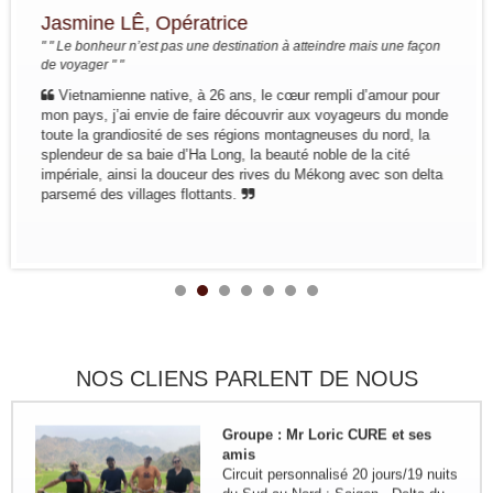
Groupe : Mme / Mr THOME et ses
Jasmine LÊ, Opératrice
amis (4 personnes)
" " Le bonheur n’est pas une destination à atteindre mais une façon
Voyage à la carte du nord au sud du
de voyager " "
10 au 24 janvier: Paris - Hanoi - Mai
Hich - Pu Luong - Tam Coc - Baie de
Vietnamienne native, à 26 ans, le cœur rempli d’amour pour
Lan Ha ( Bateau Perla Dawn Sails) -
mon pays, j’ai envie de faire découvrir aux voyageurs du monde
Train pour...
toute la grandiosité de ses régions montagneuses du nord, la
Groupe: Mr et Mme Alain et
splendeur de sa baie d’Ha Long, la beauté noble de la cité
Catherine LEFBVRE
impériale, ainsi la douceur des rives du Mékong avec son delta
Voyage dans le nord pour decouvrir
parsemé des villages flottants.
les ethnies du nord: Bruxelles -
Hanoi - Sapa - Bac Ha - marché
Sing Cheng - Hoang Su Phi - Ha
Giang - Quan Ba - Meo Vac -...
Remerciement de la famille
Kermorvant
La famille Kermorvant a passé un
voyage inoubliable du Sud au Nord
du Vietnam en Juillet 2024.
NOS CLIENS PARLENT DE NOUS
Groupe : Mr Loric CURE et ses
amis
Circuit personnalisé 20 jours/19 nuits