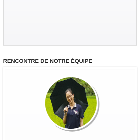
RENCONTRE DE NOTRE ÉQUIPE
Groupe : VAR VIETNAM PASSION
17pax
Decouverte du Nord du Vietnam:
Marseille - Hanoi - Nghia Lo - Mu
Cang Chai - Sapa - BacHa - Thong
Nguyen - Ha Giang - Dong Van - Bao
Lac - Ba Be - Hanoi - Baie...
Groupe : Pierre DEGEMBE avec
ses amis 05personnes
Voyage du nord au centre du 7 avril
au 19 avril : Bruxelles - Hanoi - Mai
Chau -PuLuong - Tam Coc -baie de
Halong - Hue - HoiAn - Hanoi -
Bruxelles