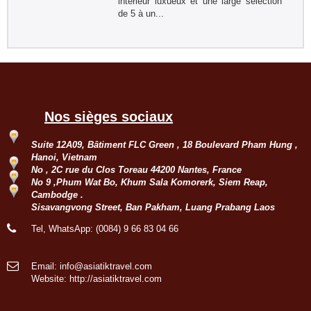
Sing Cheng - Hoang Su Phi - Ha
intérieur luxueux et une large sélection
Giang - Quan Ba - Meo Vac -...
de 5 à un...
Remerciement de la famille
Kermorvant
La famille Kermorvant a passé un
voyage inoubliable du Sud au Nord
du Vietnam en Juillet 2024.
Nos sièges sociaux
Groupe : Mr Loric CURE et ses
amis
Suite 12A09, Bâtiment FLC Green , 18 Boulevard Pham Hung ,
Circuit personnalisé 20 jours/19 nuits
Hanoi, Vietnam
du Sud au Nord : Saigon - Delta du
No , 2C rue du Clos Toreau 44200 Nantes, France
Mékong - Can Tho - Saigon - Envol
No 9 ,Phum Wat Bo, Khum Sala Komorerk, Siem Reap,
pour HoiAn - Danang - Ba Na Hill -
Cambodge .
Hue - Envol pour...
Sisavangvong Street, Ban Pakham, Luang Prabang Laos
Groupe: VAL DE LOIRE
7personnes
Tel, WhatsApp: (0084) 9 66 83 04 66
Circuit sur mesure à la découverte
du haut Tonkin du 3 nov au 16 nov
2022: Hanoi - Bac Ha - Marché Can
Email: info@asiatiktravel.com
Cau - Thong Nguyen - Hoang Su Phi
Website:
http://asiatiktravel.com
- Ha Giang - Nam Dam -...
Groupe: VAR VIETNAM PASSION