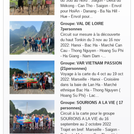
du Sud au Nord : Saigon - Delta du
Mékong - Can Tho - Saigon - Envol
pour HoiAn - Danang - Ba Na Hill -
Hue - Envol pour...
Groupe: VAL DE LOIRE
7personnes
Circuit sur mesure à la découverte
du haut Tonkin du 3 nov au 16 nov
2022: Hanoi - Bac Ha - Marché Can
Cau - Thong Nguyen - Hoang Su Phi
- Ha Giang - Nam Dam -...
Groupe: VAR VIETNAM PASSION
(21personnes)
Voyage à la carte du 4 oct au 19 oct
2022: Marseille - Hanoi - Croisière
dans la baie de Lan Ha - Marché
ethnique Bac Ha - Thong Nguyen (
Hoang Su Phi) - Lac...
Groupe: SOURIONS A LA VIE ( 17
personnes)
Circuit à la carte pour le groupe
SOURIONS A LA VIE du 16
septembre au 2 octobre 2022
Trajet en bref: Marseille - Saigon -