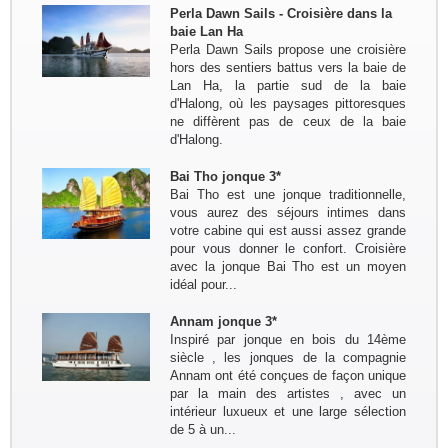
Voyage du nord au centre du 7 avril
Perla Dawn Sails - Croisière dans la
au 19 avril : Bruxelles - Hanoi - Mai
baie Lan Ha
Chau -PuLuong - Tam Coc -baie de
Perla Dawn Sails propose une croisière
Halong - Hue - HoiAn - Hanoi -
hors des sentiers battus vers la baie de
Bruxelles
Lan Ha, la partie sud de la baie
Groupe : Mme / Mr THOME et ses
d'Halong, où les paysages pittoresques
amis (4 personnes)
ne diffèrent pas de ceux de la baie
Voyage à la carte du nord au sud du
d'Halong.
10 au 24 janvier: Paris - Hanoi - Mai
Hich - Pu Luong - Tam Coc - Baie de
Bai Tho jonque 3*
Lan Ha ( Bateau Perla Dawn Sails) -
Bai Tho est une jonque traditionnelle,
Train pour...
vous aurez des séjours intimes dans
Groupe: Mr et Mme Alain et
votre cabine qui est aussi assez grande
Catherine LEFBVRE
pour vous donner le confort. Croisière
Voyage dans le nord pour decouvrir
avec la jonque Bai Tho est un moyen
les ethnies du nord: Bruxelles -
idéal pour...
Hanoi - Sapa - Bac Ha - marché
Sing Cheng - Hoang Su Phi - Ha
Annam jonque 3*
Giang - Quan Ba - Meo Vac -...
Inspiré par jonque en bois du 14ème
Remerciement de la famille
siècle , les jonques de la compagnie
Kermorvant
Annam ont été conçues de façon unique
La famille Kermorvant a passé un
par la main des artistes , avec un
voyage inoubliable du Sud au Nord
intérieur luxueux et une large sélection
du Vietnam en Juillet 2024.
de 5 à un...