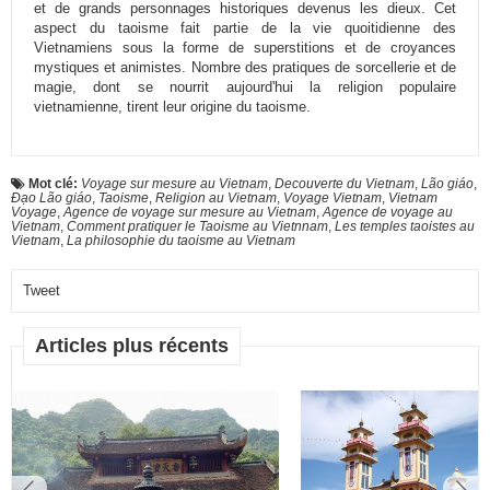
et de grands personnages historiques devenus les dieux. Cet
aspect du taoisme fait partie de la vie quoitidienne des
Vietnamiens sous la forme de superstitions et de croyances
mystiques et animistes. Nombre des pratiques de sorcellerie et de
magie, dont se nourrit aujourd'hui la religion populaire
vietnamienne, tirent leur origine du taoisme.
Mot clé:
Voyage sur mesure au Vietnam
,
Decouverte du Vietnam
,
Lão giáo
,
Đạo Lão giáo
,
Taoisme
,
Religion au Vietnam
,
Voyage Vietnam
,
Vietnam
Voyage
,
Agence de voyage sur mesure au Vietnam
,
Agence de voyage au
Vietnam
,
Comment pratiquer le Taoisme au Vietnnam
,
Les temples taoistes au
Vietnam
,
La philosophie du taoisme au Vietnam
Tweet
Articles plus récents