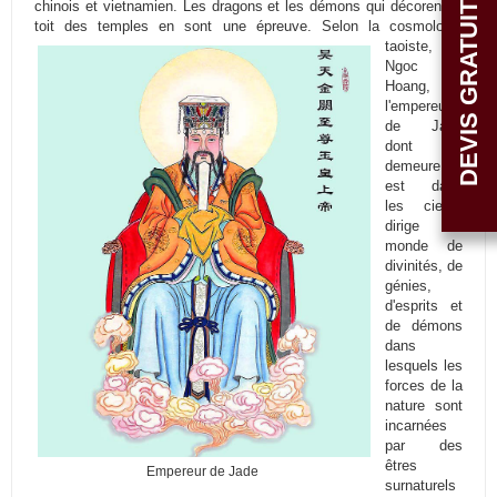
chinois et vietnamien. Les dragons et les démons qui décorent le
DEVIS GRATUIT
toit des temples en sont une épreuve.
Selon la cosmologie
taoiste,
Ngoc
Hoang,
l'empereur
de Jade
dont la
demeure
est dans
les cieux,
dirige un
monde de
divinités, de
génies,
d'esprits et
de démons
dans
lesquels les
forces de la
nature sont
incarnées
par des
êtres
Empereur de Jade
surnaturels