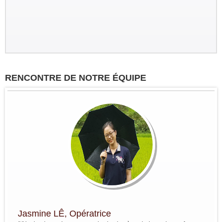
Groupe : VAR VIETNAM PASSION
17pax
Decouverte du Nord du Vietnam:
Marseille - Hanoi - Nghia Lo - Mu
Cang Chai - Sapa - BacHa - Thong
RENCONTRE DE NOTRE ÉQUIPE
Nguyen - Ha Giang - Dong Van - Bao
Lac - Ba Be - Hanoi - Baie...
Groupe : Pierre DEGEMBE avec
ses amis 05personnes
Voyage du nord au centre du 7 avril
au 19 avril : Bruxelles - Hanoi - Mai
Chau -PuLuong - Tam Coc -baie de
Halong - Hue - HoiAn - Hanoi -
Bruxelles
Groupe : Mme / Mr THOME et ses
amis (4 personnes)
Voyage à la carte du nord au sud du
10 au 24 janvier: Paris - Hanoi - Mai
Hich - Pu Luong - Tam Coc - Baie de
Lan Ha ( Bateau Perla Dawn Sails) -
Mr Tu DO, fondateur et CEO de l'agence
Train pour...