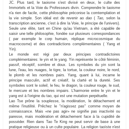
JC. Plus tard, le taoisme s'est divisé en deux, le culte des
Immortels et la Voie du Professeurs divin. Comprendre le taoisme
n'a rien de facile, cette philosophie préconise la comtemplation et
la vie simple. Son idéal est de revenir ao
dao
(
Tao,
selon la
transcription ancienne, c'est à dire la Voie, le principe de l'univers).
Seule une élite, tant en Chine qu'au Vietnam, a été capable de
saisir une telle philosophie, fondée sur plusieurs correspondances
( par exemple le corp humain, réplique microcosmique du
macrocosme) et des contradictions complémentaires ( Yang et
Yin).
Le monde est régi par deux principes contradictoires
complémentaires: le yin et le yang. Yin représente le côté féminin,
passif, réceptif, sombre et doux. Les symboles du yin sont la
lune, l'eau, les nuages, le tigre, la tortue, la couleur noire, le nord,
le plomb et les nombres pairs. Yang, quant à lui, incarne le
principe masculin, actif et créatif, la clarté et la dureté. Ses
symboles sont le soleil, le feu, le dragon, la couleur rouge, le sud,
le mercure et les nombres impairs. L'harmonie entre le yin et le
yang est à l'origine du tao, qui est une mutation perpétuelle.
Lao Tse prône la souplesse, la modération, le détachement et
même l'inutilité. Prêchez le "n'agissez pas" comme moyen de
connaissance. Mais «ne pas agir» ne signifie pas inactivité ou
paresse, mais modération et détachement face à la cupidité de
posséder. Rien dans Tao Te King ne peut servir de base à une
pratique religieuse ou à un culte populaire. La religion taoïste n'est