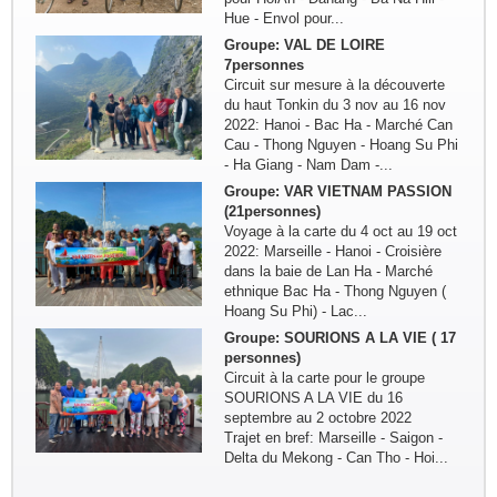
du haut Tonkin du 3 nov au 16 nov
2022: Hanoi - Bac Ha - Marché Can
Cau - Thong Nguyen - Hoang Su Phi
- Ha Giang - Nam Dam -...
Groupe: VAR VIETNAM PASSION
(21personnes)
Voyage à la carte du 4 oct au 19 oct
2022: Marseille - Hanoi - Croisière
dans la baie de Lan Ha - Marché
ethnique Bac Ha - Thong Nguyen (
Hoang Su Phi) - Lac...
Groupe: SOURIONS A LA VIE ( 17
personnes)
Circuit à la carte pour le groupe
SOURIONS A LA VIE du 16
septembre au 2 octobre 2022
Trajet en bref: Marseille - Saigon -
Delta du Mekong - Can Tho - Hoi...
Groupe: Mr/Mme Gilles LAGUEST
et Carole
Circuit sur mesure ( 11 jours/ 10
nuits) : Paris - Ho Chi Minh Ville -
Phu Quoc ( 4jours) - Ha Tien - Chau
Doc - Long Xuyen - Can Tho - Cho