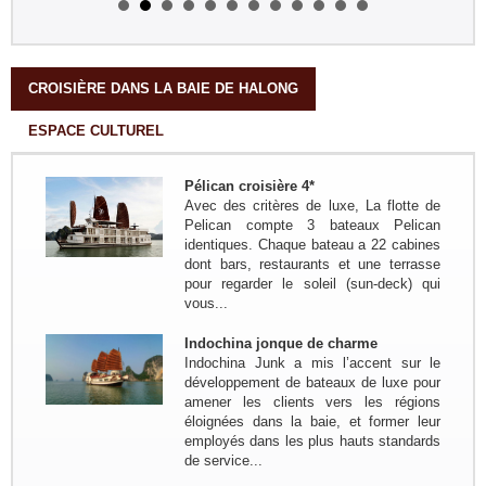
Lach - Ho Chi Minh...
Groupe: Famille Mr PIRON
Frederic 04personnes
Circuit sur mesure 20 jours/19 nuits:
Bruxelles - Hanoi - NGhia Lo - Mu
CROISIÈRE DANS LA BAIE DE HALONG
Cang Chai - Sapa - Bac Ha - Thong
Nguyen - Ha Giang - Nam Dam -
ESPACE CULTUREL
Meo Vac - Bao lac - Ba...
Groupe: Les amis du bord de
Pélican croisière 4*
l'eau de Bouchemaine...
Avec des critères de luxe, La flotte de
Trajet en bref:(Circuit sur mesure) :
Pelican compte 3 bateaux Pelican
Hanoi - Thong Nguyen ( Ha Giang) -
identiques. Chaque bateau a 22 cabines
Bac Ha - Hanoi - Baie de Lan Ha -
dont bars, restaurants et une terrasse
Grotte Phong Nha - Hue - HoiAn -
pour regarder le soleil (sun-deck) qui
KonTum - Buon Ma...
vous...
Groupe : VAR VIETNAM PASSION
17pax
Indochina jonque de charme
Decouverte du Nord du Vietnam:
Indochina Junk a mis l’accent sur le
Marseille - Hanoi - Nghia Lo - Mu
développement de bateaux de luxe pour
Cang Chai - Sapa - BacHa - Thong
amener les clients vers les régions
Nguyen - Ha Giang - Dong Van - Bao
éloignées dans la baie, et former leur
Lac - Ba Be - Hanoi - Baie...
employés dans les plus hauts standards
Groupe : Pierre DEGEMBE avec
de service...
ses amis 05personnes