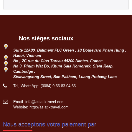
Groupe : Mr Loric CURE et ses
amis
Circuit personnalisé 20 jours/19 nuits
du Sud au Nord : Saigon - Delta du
Mékong - Can Tho - Saigon - Envol
Nos sièges sociaux
pour HoiAn - Danang - Ba Na Hill -
Hue - Envol pour...
Suite 12A09, Bâtiment FLC Green , 18 Boulevard Pham Hung ,
Groupe: VAL DE LOIRE
Hanoi, Vietnam
7personnes
No , 2C rue du Clos Toreau 44200 Nantes, France
Circuit sur mesure à la découverte
No 9 ,Phum Wat Bo, Khum Sala Komorerk, Siem Reap,
du haut Tonkin du 3 nov au 16 nov
Cambodge .
2022: Hanoi - Bac Ha - Marché Can
Sisavangvong Street, Ban Pakham, Luang Prabang Laos
Cau - Thong Nguyen - Hoang Su Phi
- Ha Giang - Nam Dam -...
Tel, WhatsApp: (0084) 9 66 83 04 66
Groupe: VAR VIETNAM PASSION
(21personnes)
Voyage à la carte du 4 oct au 19 oct
Email: info@asiatiktravel.com
2022: Marseille - Hanoi - Croisière
Website:
http://asiatiktravel.com
dans la baie de Lan Ha - Marché
ethnique Bac Ha - Thong Nguyen (
Hoang Su Phi) - Lac...
Nous acceptons votre paiement par