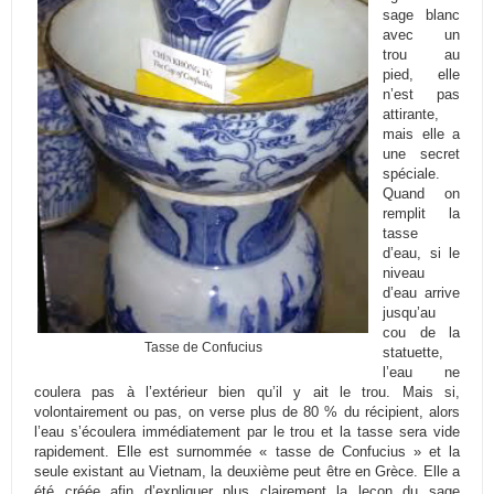
sage blanc
avec un
trou au
pied, elle
n’est pas
attirante,
mais elle a
une secret
spéciale.
Quand on
remplit la
tasse
d’eau, si le
niveau
d’eau arrive
jusqu’au
cou de la
Tasse de Confucius
statuette,
l’eau ne
coulera pas à l’extérieur bien qu’il y ait le trou. Mais si,
volontairement ou pas, on verse plus de 80 % du récipient, alors
l’eau s’écoulera immédiatement par le trou et la tasse sera vide
rapidement. Elle est surnommée « tasse de Confucius » et la
seule existant au Vietnam, la deuxième peut être en Grèce. Elle a
été créée afin d’expliquer plus clairement la leçon du sage