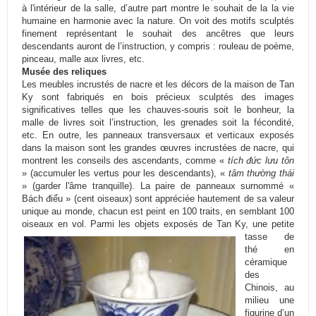
à l'intérieur de la salle, d’autre part montre le souhait de la la vie
humaine en harmonie avec la nature. On voit des motifs sculptés
finement représentant le souhait des ancêtres que leurs
descendants auront de l’instruction, y compris : rouleau de poème,
pinceau, malle aux livres, etc.
Musée des reliques
Les meubles incrustés de nacre et les décors de la maison de Tan
Ky sont fabriqués en bois précieux sculptés des images
significatives telles que les chauves-souris soit le bonheur, la
malle de livres soit l’instruction, les grenades soit la fécondité,
etc. En outre, les panneaux transversaux et verticaux exposés
dans la maison sont les grandes œuvres incrustées de nacre, qui
montrent les conseils des ascendants, comme «
tích đức lưu tôn
» (accumuler les vertus pour les descendants), «
tâm thường thái
» (garder l'âme tranquille). La paire de panneaux surnommé «
Bách điểu » (cent oiseaux) sont appréciée hautement de sa valeur
unique au monde, chacun est peint en 100 traits, en semblant 100
oiseaux en vol.
Parmi les objets exposés de Tan Ky, une petite
tasse de
thé en
céramique
des
Chinois, au
milieu une
figurine d’un