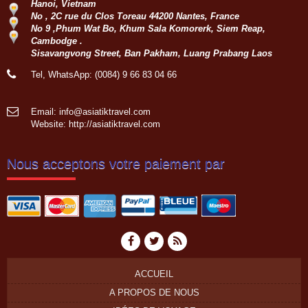
Hanoi, Vietnam
du Sud au Nord : Saigon - Delta du
No , 2C rue du Clos Toreau 44200 Nantes, France
Mékong - Can Tho - Saigon - Envol
No 9 ,Phum Wat Bo, Khum Sala Komorerk, Siem Reap,
pour HoiAn - Danang - Ba Na Hill -
Cambodge .
Hue - Envol pour...
Sisavangvong Street, Ban Pakham, Luang Prabang Laos
Groupe: VAL DE LOIRE
7personnes
Tel, WhatsApp: (0084) 9 66 83 04 66
Circuit sur mesure à la découverte
du haut Tonkin du 3 nov au 16 nov
2022: Hanoi - Bac Ha - Marché Can
Email: info@asiatiktravel.com
Cau - Thong Nguyen - Hoang Su Phi
Website:
http://asiatiktravel.com
- Ha Giang - Nam Dam -...
Groupe: VAR VIETNAM PASSION
(21personnes)
Nous acceptons votre paiement par
Voyage à la carte du 4 oct au 19 oct
2022: Marseille - Hanoi - Croisière
dans la baie de Lan Ha - Marché
ethnique Bac Ha - Thong Nguyen (
Hoang Su Phi) - Lac...
ACCUEIL
A PROPOS DE NOUS