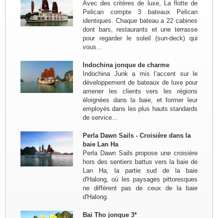
Avec des critères de luxe, La flotte de
Cang Chai - Sapa - Bac Ha - Thong
Pelican compte 3 bateaux Pelican
Nguyen - Ha Giang - Nam Dam -
identiques. Chaque bateau a 22 cabines
Meo Vac - Bao lac - Ba...
dont bars, restaurants et une terrasse
Groupe: Les amis du bord de
pour regarder le soleil (sun-deck) qui
l'eau de Bouchemaine...
vous...
Trajet en bref:(Circuit sur mesure) :
Hanoi - Thong Nguyen ( Ha Giang) -
Indochina jonque de charme
Bac Ha - Hanoi - Baie de Lan Ha -
Indochina Junk a mis l’accent sur le
Grotte Phong Nha - Hue - HoiAn -
développement de bateaux de luxe pour
KonTum - Buon Ma...
amener les clients vers les régions
Groupe : VAR VIETNAM PASSION
éloignées dans la baie, et former leur
17pax
employés dans les plus hauts standards
Decouverte du Nord du Vietnam:
de service...
Marseille - Hanoi - Nghia Lo - Mu
Cang Chai - Sapa - BacHa - Thong
Perla Dawn Sails - Croisière dans la
Nguyen - Ha Giang - Dong Van - Bao
baie Lan Ha
Lac - Ba Be - Hanoi - Baie...
Perla Dawn Sails propose une croisière
hors des sentiers battus vers la baie de
Groupe : Pierre DEGEMBE avec
Lan Ha, la partie sud de la baie
ses amis 05personnes
d'Halong, où les paysages pittoresques
Voyage du nord au centre du 7 avril
ne diffèrent pas de ceux de la baie
au 19 avril : Bruxelles - Hanoi - Mai
d'Halong.
Chau -PuLuong - Tam Coc -baie de
Halong - Hue - HoiAn - Hanoi -
Bai Tho jonque 3*
Bruxelles