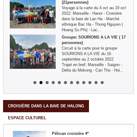
(21personnes)
Voyage à la carte du 4 oct au 19 oct
2022: Marseille - Hanoi - Croisière
dans la baie de Lan Ha - Marché
ethnique Bac Ha - Thong Nguyen (
Hoang Su Phi) - Lac...
Groupe: SOURIONS A LA VIE ( 17
personnes)
Circuit à la carte pour le groupe
SOURIONS A LA VIE du 16
septembre au 2 octobre 2022
Trajet en bref: Marseille - Saigon -
Delta du Mekong - Can Tho - Hoi...
Groupe: Mr/Mme Gilles LAGUEST
et Carole
Circuit sur mesure ( 11 jours/ 10
nuits) : Paris - Ho Chi Minh Ville -
Phu Quoc ( 4jours) - Ha Tien - Chau
Doc - Long Xuyen - Can Tho - Cho
CROISIÈRE DANS LA BAIE DE HALONG
Lach - Ho Chi Minh...
ESPACE CULTUREL
Groupe: Famille Mr PIRON
Frederic 04personnes
Circuit sur mesure 20 jours/19 nuits:
Pélican croisière 4*
Bruxelles - Hanoi - NGhia Lo - Mu