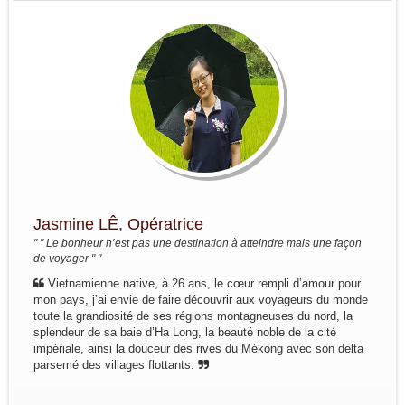
Decouverte du Nord du Vietnam:
Marseille - Hanoi - Nghia Lo - Mu
Cang Chai - Sapa - BacHa - Thong
Nguyen - Ha Giang - Dong Van - Bao
Lac - Ba Be - Hanoi - Baie...
Groupe : Pierre DEGEMBE avec
ses amis 05personnes
Voyage du nord au centre du 7 avril
au 19 avril : Bruxelles - Hanoi - Mai
Chau -PuLuong - Tam Coc -baie de
Halong - Hue - HoiAn - Hanoi -
Bruxelles
Groupe : Mme / Mr THOME et ses
Jasmine LÊ, Opératrice
amis (4 personnes)
" " Le bonheur n’est pas une destination à atteindre mais une façon
Voyage à la carte du nord au sud du
de voyager " "
10 au 24 janvier: Paris - Hanoi - Mai
Hich - Pu Luong - Tam Coc - Baie de
Vietnamienne native, à 26 ans, le cœur rempli d’amour pour
Lan Ha ( Bateau Perla Dawn Sails) -
mon pays, j’ai envie de faire découvrir aux voyageurs du monde
Train pour...
toute la grandiosité de ses régions montagneuses du nord, la
Groupe: Mr et Mme Alain et
splendeur de sa baie d’Ha Long, la beauté noble de la cité
Catherine LEFBVRE
impériale, ainsi la douceur des rives du Mékong avec son delta
Voyage dans le nord pour decouvrir
parsemé des villages flottants.
les ethnies du nord: Bruxelles -
Hanoi - Sapa - Bac Ha - marché