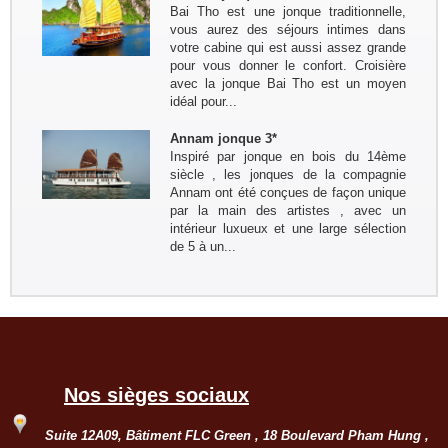
Bai Tho est une jonque traditionnelle,
Groupe : Mme / Mr THOME et ses
vous aurez des séjours intimes dans
amis (4 personnes)
votre cabine qui est aussi assez grande
Voyage à la carte du nord au sud du
pour vous donner le confort. Croisière
10 au 24 janvier: Paris - Hanoi - Mai
avec la jonque Bai Tho est un moyen
Hich - Pu Luong - Tam Coc - Baie de
idéal pour...
Lan Ha ( Bateau Perla Dawn Sails) -
Train pour...
Groupe: Mr et Mme Alain et
Annam jonque 3*
Catherine LEFBVRE
Inspiré par jonque en bois du 14ème
Voyage dans le nord pour decouvrir
siècle , les jonques de la compagnie
les ethnies du nord: Bruxelles -
Annam ont été conçues de façon unique
Hanoi - Sapa - Bac Ha - marché
par la main des artistes , avec un
Sing Cheng - Hoang Su Phi - Ha
intérieur luxueux et une large sélection
Giang - Quan Ba - Meo Vac -...
de 5 à un...
Remerciement de la famille
Kermorvant
La famille Kermorvant a passé un
voyage inoubliable du Sud au Nord
du Vietnam en Juillet 2024.
Nos sièges sociaux
Groupe : Mr Loric CURE et ses
amis
Suite 12A09, Bâtiment FLC Green , 18 Boulevard Pham Hung ,
Circuit personnalisé 20 jours/19 nuits