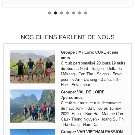
Sing Cheng - Hoang Su Phi - Ha
Giang - Quan Ba - Meo Vac -...
Remerciement de la famille
Kermorvant
La famille Kermorvant a passé un
voyage inoubliable du Sud au Nord
du Vietnam en Juillet 2024.
NOS CLIENS PARLENT DE NOUS
Groupe : Mr Loric CURE et ses
amis
Circuit personnalisé 20 jours/19 nuits
du Sud au Nord : Saigon - Delta du
Mékong - Can Tho - Saigon - Envol
pour HoiAn - Danang - Ba Na Hill -
Hue - Envol pour...
Groupe: VAL DE LOIRE
7personnes
Circuit sur mesure à la découverte
du haut Tonkin du 3 nov au 16 nov
2022: Hanoi - Bac Ha - Marché Can
Cau - Thong Nguyen - Hoang Su Phi
- Ha Giang - Nam Dam -...
Groupe: VAR VIETNAM PASSION