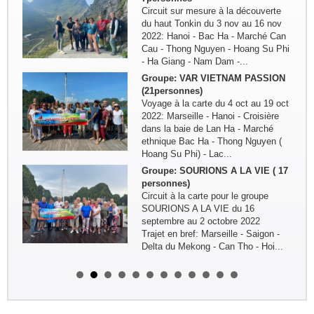
Circuit sur mesure à la découverte
du haut Tonkin du 3 nov au 16 nov
2022: Hanoi - Bac Ha - Marché Can
Cau - Thong Nguyen - Hoang Su Phi
- Ha Giang - Nam Dam -...
Groupe: VAR VIETNAM PASSION
(21personnes)
Voyage à la carte du 4 oct au 19 oct
2022: Marseille - Hanoi - Croisière
dans la baie de Lan Ha - Marché
ethnique Bac Ha - Thong Nguyen (
Hoang Su Phi) - Lac...
Groupe: SOURIONS A LA VIE ( 17
personnes)
Circuit à la carte pour le groupe
SOURIONS A LA VIE du 16
septembre au 2 octobre 2022
Trajet en bref: Marseille - Saigon -
Delta du Mekong - Can Tho - Hoi...
Groupe: Mr/Mme Gilles LAGUEST
et Carole
Circuit sur mesure ( 11 jours/ 10
nuits) : Paris - Ho Chi Minh Ville -
Phu Quoc ( 4jours) - Ha Tien - Chau