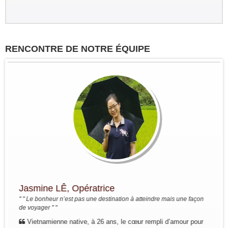
RENCONTRE DE NOTRE ÉQUIPE
Groupe : VAR VIETNAM PASSION
17pax
Decouverte du Nord du Vietnam:
Marseille - Hanoi - Nghia Lo - Mu
Cang Chai - Sapa - BacHa - Thong
Nguyen - Ha Giang - Dong Van - Bao
Lac - Ba Be - Hanoi - Baie...
Groupe : Pierre DEGEMBE avec
ses amis 05personnes
Voyage du nord au centre du 7 avril
au 19 avril : Bruxelles - Hanoi - Mai
Chau -PuLuong - Tam Coc -baie de
Halong - Hue - HoiAn - Hanoi -
Bruxelles
Groupe : Mme / Mr THOME et ses
Jasmine LÊ, Opératrice
amis (4 personnes)
" " Le bonheur n’est pas une destination à atteindre mais une façon
Voyage à la carte du nord au sud du
de voyager " "
10 au 24 janvier: Paris - Hanoi - Mai
Hich - Pu Luong - Tam Coc - Baie de
Vietnamienne native, à 26 ans, le cœur rempli d’amour pour
Lan Ha ( Bateau Perla Dawn Sails) -