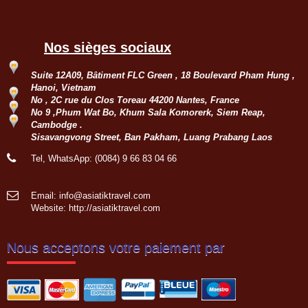
du Vietnam en Juillet 2024.
Nos sièges sociaux
Groupe : Mr Loric CURE et ses
amis
Suite 12A09, Bâtiment FLC Green , 18 Boulevard Pham Hung ,
Circuit personnalisé 20 jours/19 nuits
Hanoi, Vietnam
du Sud au Nord : Saigon - Delta du
No , 2C rue du Clos Toreau 44200 Nantes, France
Mékong - Can Tho - Saigon - Envol
No 9 ,Phum Wat Bo, Khum Sala Komorerk, Siem Reap,
pour HoiAn - Danang - Ba Na Hill -
Cambodge .
Hue - Envol pour...
Sisavangvong Street, Ban Pakham, Luang Prabang Laos
Groupe: VAL DE LOIRE
7personnes
Tel, WhatsApp: (0084) 9 66 83 04 66
Circuit sur mesure à la découverte
du haut Tonkin du 3 nov au 16 nov
2022: Hanoi - Bac Ha - Marché Can
Email: info@asiatiktravel.com
Cau - Thong Nguyen - Hoang Su Phi
Website:
http://asiatiktravel.com
- Ha Giang - Nam Dam -...
Groupe: VAR VIETNAM PASSION
(21personnes)
Nous acceptons votre paiement par
Voyage à la carte du 4 oct au 19 oct
2022: Marseille - Hanoi - Croisière
dans la baie de Lan Ha - Marché
ethnique Bac Ha - Thong Nguyen (
Hoang Su Phi) - Lac...