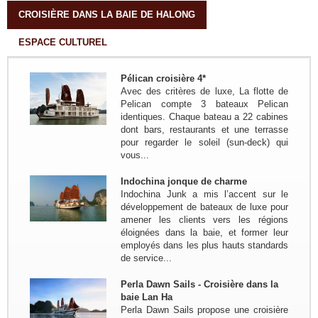
Doc - Long Xuyen - Can Tho - Cho
CROISIÈRE DANS LA BAIE DE HALONG
Lach - Ho Chi Minh...
ESPACE CULTUREL
Groupe: Famille Mr PIRON
Frederic 04personnes
Circuit sur mesure 20 jours/19 nuits:
Pélican croisière 4*
Bruxelles - Hanoi - NGhia Lo - Mu
Avec des critères de luxe, La flotte de
Cang Chai - Sapa - Bac Ha - Thong
Pelican compte 3 bateaux Pelican
Nguyen - Ha Giang - Nam Dam -
identiques. Chaque bateau a 22 cabines
Meo Vac - Bao lac - Ba...
dont bars, restaurants et une terrasse
Groupe: Les amis du bord de
pour regarder le soleil (sun-deck) qui
l'eau de Bouchemaine...
vous...
Trajet en bref:(Circuit sur mesure) :
Hanoi - Thong Nguyen ( Ha Giang) -
Indochina jonque de charme
Bac Ha - Hanoi - Baie de Lan Ha -
Indochina Junk a mis l’accent sur le
Grotte Phong Nha - Hue - HoiAn -
développement de bateaux de luxe pour
KonTum - Buon Ma...
amener les clients vers les régions
Groupe : VAR VIETNAM PASSION
éloignées dans la baie, et former leur
17pax
employés dans les plus hauts standards
Decouverte du Nord du Vietnam:
de service...
Marseille - Hanoi - Nghia Lo - Mu
Cang Chai - Sapa - BacHa - Thong
Perla Dawn Sails - Croisière dans la
Nguyen - Ha Giang - Dong Van - Bao
baie Lan Ha
Lac - Ba Be - Hanoi - Baie...
Perla Dawn Sails propose une croisière