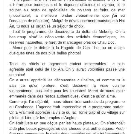
« ferme pour touristes » et le déjeuner délicieux et sympa, et le
souper au resto de spécialités de poisson et fruits de mer
(inoubliable!, la meilleure fondue vietnamienne que j’ai eu
l’occasion de déguster). Malgré le développement touristique à Hoi
An, tu nous as organisé un séjour de choix.
- Tout le programme de découverte du delta du Mekong. On a
beaucoup aimé la découverte des activités économiques, les
réserves naturelles, le forêt de marécages près de Chau Doc.
- Merci pour le détour à la Pagode de Can Tho, où on a pris
quelques unes de nos plus belles photos!
Tous les hôtels et logements étaient impeccables. Le plus
agréable était celui de Hoi An. On y aurait volontiers passé une
semaine!
On a aussi apprécié les découvertes culinaires, et comme tu le
sais ce qu’on préfère, c’est découvrir la vraie cuisine
vietnamienne, pas celle pour les touristes! Merci de nous avoir
emmenés dans des restos authentiques, c’est ce qu’on aime.
Comme je l’ai déjà dit, nous étions très contents du programme
au Cambodge. L’agence était impeccable et le programme parfait.
On a vraiment apprécié la visite du lac Tonlé Sap et du village sur
pilotis et bien sûr les temples d’Angkor.
On était juste un peu déçus par les hauts plateaux. On s’attendait
à de plus beaux paysages ou des choses plus authentiques. Peut-
être une suggestion, la visite des vignobles est-elle intéressante à