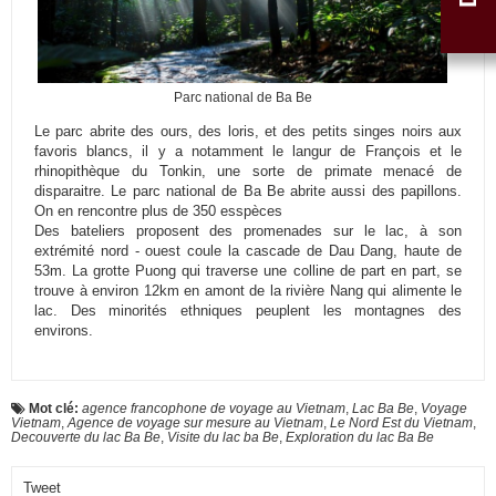
Parc national de Ba Be
Le parc abrite des ours, des loris, et des petits singes noirs aux
favoris blancs, il y a notamment le langur de François et le
rhinopithèque du Tonkin, une sorte de primate menacé de
disparaitre. Le parc national de Ba Be abrite aussi des papillons.
On en rencontre plus de 350 esspèces
Des bateliers proposent des promenades sur le lac, à son
extrémité nord - ouest coule la cascade de Dau Dang, haute de
53m. La grotte Puong qui traverse une colline de part en part, se
trouve à environ 12km en amont de la rivière Nang qui alimente le
lac. Des minorités ethniques peuplent les montagnes des
environs.
Mot clé:
agence francophone de voyage au Vietnam
,
Lac Ba Be
,
Voyage
Vietnam
,
Agence de voyage sur mesure au Vietnam
,
Le Nord Est du Vietnam
,
Decouverte du lac Ba Be
,
Visite du lac ba Be
,
Exploration du lac Ba Be
Tweet