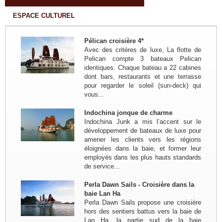
Lach - Ho Chi Minh...
ESPACE CULTUREL
Groupe: Famille Mr PIRON
Frederic 04personnes
Circuit sur mesure 20 jours/19 nuits:
Pélican croisière 4*
Bruxelles - Hanoi - NGhia Lo - Mu
Avec des critères de luxe, La flotte de
Cang Chai - Sapa - Bac Ha - Thong
Pelican compte 3 bateaux Pelican
Nguyen - Ha Giang - Nam Dam -
identiques. Chaque bateau a 22 cabines
Meo Vac - Bao lac - Ba...
dont bars, restaurants et une terrasse
Groupe: Les amis du bord de
pour regarder le soleil (sun-deck) qui
l'eau de Bouchemaine...
vous...
Trajet en bref:(Circuit sur mesure) :
Hanoi - Thong Nguyen ( Ha Giang) -
Indochina jonque de charme
Bac Ha - Hanoi - Baie de Lan Ha -
Indochina Junk a mis l’accent sur le
Grotte Phong Nha - Hue - HoiAn -
développement de bateaux de luxe pour
KonTum - Buon Ma...
amener les clients vers les régions
Groupe : VAR VIETNAM PASSION
éloignées dans la baie, et former leur
17pax
employés dans les plus hauts standards
Decouverte du Nord du Vietnam:
de service...
Marseille - Hanoi - Nghia Lo - Mu
Cang Chai - Sapa - BacHa - Thong
Perla Dawn Sails - Croisière dans la
Nguyen - Ha Giang - Dong Van - Bao
baie Lan Ha
Lac - Ba Be - Hanoi - Baie...
Perla Dawn Sails propose une croisière
hors des sentiers battus vers la baie de
Groupe : Pierre DEGEMBE avec
Lan Ha, la partie sud de la baie
ses amis 05personnes