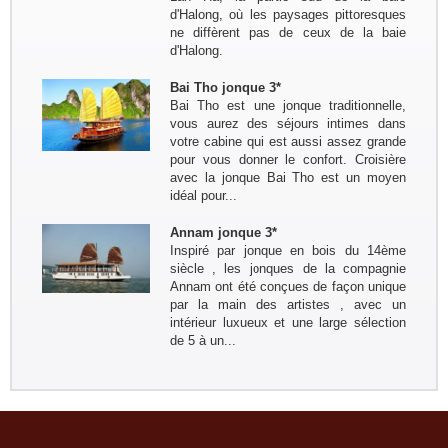
d'Halong, où les paysages pittoresques
Voyage du nord au centre du 7 avril
ne diffèrent pas de ceux de la baie
au 19 avril : Bruxelles - Hanoi - Mai
d'Halong.
Chau -PuLuong - Tam Coc -baie de
Halong - Hue - HoiAn - Hanoi -
Bai Tho jonque 3*
Bruxelles
Bai Tho est une jonque traditionnelle,
Groupe : Mme / Mr THOME et ses
vous aurez des séjours intimes dans
amis (4 personnes)
votre cabine qui est aussi assez grande
Voyage à la carte du nord au sud du
pour vous donner le confort. Croisière
10 au 24 janvier: Paris - Hanoi - Mai
avec la jonque Bai Tho est un moyen
Hich - Pu Luong - Tam Coc - Baie de
idéal pour...
Lan Ha ( Bateau Perla Dawn Sails) -
Train pour...
Groupe: Mr et Mme Alain et
Annam jonque 3*
Catherine LEFBVRE
Inspiré par jonque en bois du 14ème
Voyage dans le nord pour decouvrir
siècle , les jonques de la compagnie
les ethnies du nord: Bruxelles -
Annam ont été conçues de façon unique
Hanoi - Sapa - Bac Ha - marché
par la main des artistes , avec un
Sing Cheng - Hoang Su Phi - Ha
intérieur luxueux et une large sélection
Giang - Quan Ba - Meo Vac -...
de 5 à un...
Remerciement de la famille
Kermorvant
La famille Kermorvant a passé un
voyage inoubliable du Sud au Nord
du Vietnam en Juillet 2024.