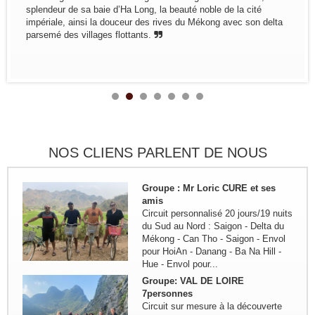
Groupe: Mr et Mme Alain et
splendeur de sa baie d’Ha Long, la beauté noble de la cité
Catherine LEFBVRE
impériale, ainsi la douceur des rives du Mékong avec son delta
Voyage dans le nord pour decouvrir
parsemé des villages flottants.
les ethnies du nord: Bruxelles -
Hanoi - Sapa - Bac Ha - marché
Sing Cheng - Hoang Su Phi - Ha
Giang - Quan Ba - Meo Vac -...
Remerciement de la famille
Kermorvant
La famille Kermorvant a passé un
voyage inoubliable du Sud au Nord
du Vietnam en Juillet 2024.
NOS CLIENS PARLENT DE NOUS
Groupe : Mr Loric CURE et ses
amis
Circuit personnalisé 20 jours/19 nuits
du Sud au Nord : Saigon - Delta du
Mékong - Can Tho - Saigon - Envol
pour HoiAn - Danang - Ba Na Hill -
Hue - Envol pour...
Groupe: VAL DE LOIRE
7personnes
Circuit sur mesure à la découverte