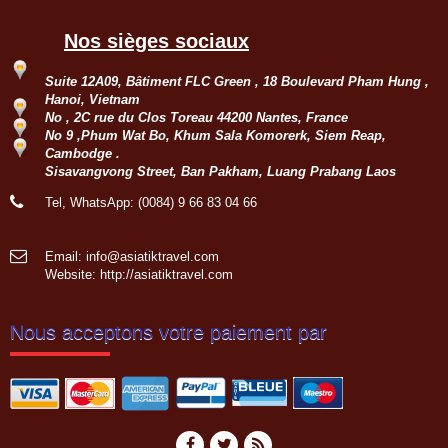
Nos sièges sociaux
Groupe : Mr Loric CURE et ses
amis
Suite 12A09, Bâtiment FLC Green , 18 Boulevard Pham Hung ,
Circuit personnalisé 20 jours/19 nuits
Hanoi, Vietnam
du Sud au Nord : Saigon - Delta du
No , 2C rue du Clos Toreau 44200 Nantes, France
Mékong - Can Tho - Saigon - Envol
No 9 ,Phum Wat Bo, Khum Sala Komorerk, Siem Reap,
pour HoiAn - Danang - Ba Na Hill -
Cambodge .
Hue - Envol pour...
Sisavangvong Street, Ban Pakham, Luang Prabang Laos
Groupe: VAL DE LOIRE
7personnes
Tel, WhatsApp: (0084) 9 66 83 04 66
Circuit sur mesure à la découverte
du haut Tonkin du 3 nov au 16 nov
2022: Hanoi - Bac Ha - Marché Can
Email: info@asiatiktravel.com
Cau - Thong Nguyen - Hoang Su Phi
Website:
http://asiatiktravel.com
- Ha Giang - Nam Dam -...
Groupe: VAR VIETNAM PASSION
(21personnes)
Nous acceptons votre paiement par
Voyage à la carte du 4 oct au 19 oct
2022: Marseille - Hanoi - Croisière
dans la baie de Lan Ha - Marché
ethnique Bac Ha - Thong Nguyen (
Hoang Su Phi) - Lac...