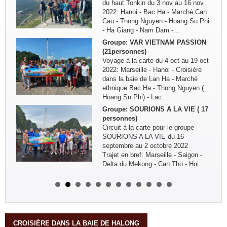
du haut Tonkin du 3 nov au 16 nov
2022: Hanoi - Bac Ha - Marché Can
Cau - Thong Nguyen - Hoang Su Phi
- Ha Giang - Nam Dam -...
Groupe: VAR VIETNAM PASSION
(21personnes)
Voyage à la carte du 4 oct au 19 oct
2022: Marseille - Hanoi - Croisière
dans la baie de Lan Ha - Marché
ethnique Bac Ha - Thong Nguyen (
Hoang Su Phi) - Lac...
Groupe: SOURIONS A LA VIE ( 17
personnes)
Circuit à la carte pour le groupe
SOURIONS A LA VIE du 16
septembre au 2 octobre 2022
Trajet en bref: Marseille - Saigon -
Delta du Mekong - Can Tho - Hoi...
Groupe: Mr/Mme Gilles LAGUEST
et Carole
Circuit sur mesure ( 11 jours/ 10
nuits) : Paris - Ho Chi Minh Ville -
Phu Quoc ( 4jours) - Ha Tien - Chau
Doc - Long Xuyen - Can Tho - Cho
CROISIÈRE DANS LA BAIE DE HALONG