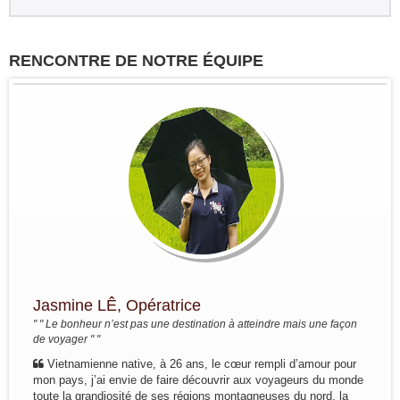
RENCONTRE DE NOTRE ÉQUIPE
Groupe : VAR VIETNAM PASSION
17pax
Decouverte du Nord du Vietnam:
Marseille - Hanoi - Nghia Lo - Mu
Cang Chai - Sapa - BacHa - Thong
Nguyen - Ha Giang - Dong Van - Bao
Lac - Ba Be - Hanoi - Baie...
Groupe : Pierre DEGEMBE avec
ses amis 05personnes
Voyage du nord au centre du 7 avril
au 19 avril : Bruxelles - Hanoi - Mai
Chau -PuLuong - Tam Coc -baie de
Halong - Hue - HoiAn - Hanoi -
Bruxelles
Groupe : Mme / Mr THOME et ses
Jasmine LÊ, Opératrice
amis (4 personnes)
" " Le bonheur n’est pas une destination à atteindre mais une façon
Voyage à la carte du nord au sud du
de voyager " "
10 au 24 janvier: Paris - Hanoi - Mai
Hich - Pu Luong - Tam Coc - Baie de
Vietnamienne native, à 26 ans, le cœur rempli d’amour pour
Lan Ha ( Bateau Perla Dawn Sails) -
mon pays, j’ai envie de faire découvrir aux voyageurs du monde
Train pour...
toute la grandiosité de ses régions montagneuses du nord, la