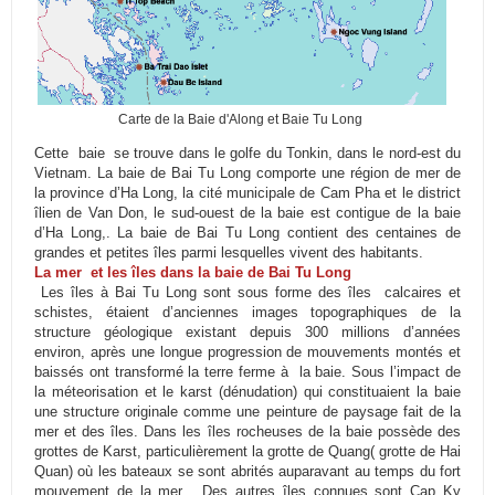
Carte de la Baie d'Along et Baie Tu Long
Cette baie se trouve dans le golfe du Tonkin, dans le nord-est du
Vietnam. La baie de Bai Tu Long comporte une région de mer de
la province d’Ha Long, la cité municipale de Cam Pha et le district
îlien de Van Don, le sud-ouest de la baie est contigue de la baie
d’Ha Long,. La baie de Bai Tu Long contient des centaines de
grandes et petites îles parmi lesquelles vivent des habitants.
La mer et les îles dans la baie de Bai Tu Long
Les îles à Bai Tu Long sont sous forme des îles calcaires et
schistes, étaient d’anciennes images topographiques de la
structure géologique existant depuis 300 millions d’années
environ, après une longue progression de mouvements montés et
baissés ont transformé la terre ferme à la baie. Sous l’impact de
la méteorisation et le karst (dénudation) qui constituaient la baie
une structure originale comme une peinture de paysage fait de la
mer et des îles. Dans les îles rocheuses de la baie possède des
grottes de Karst, particulièrement la grotte de Quang( grotte de Hai
Quan) où les bateaux se sont abrités auparavant au temps du fort
mouvement de la mer . Des autres îles connues sont Cap Ky