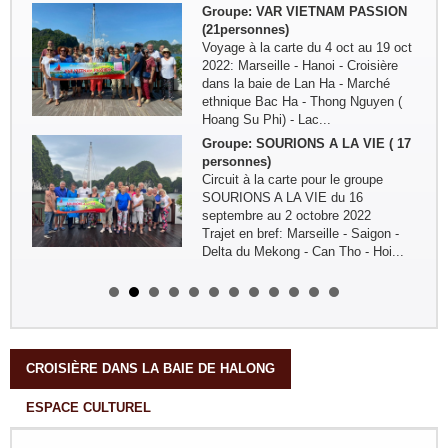
Groupe: VAR VIETNAM PASSION
(21personnes)
Voyage à la carte du 4 oct au 19 oct
2022: Marseille - Hanoi - Croisière
dans la baie de Lan Ha - Marché
ethnique Bac Ha - Thong Nguyen (
Hoang Su Phi) - Lac...
Groupe: SOURIONS A LA VIE ( 17
personnes)
Circuit à la carte pour le groupe
SOURIONS A LA VIE du 16
septembre au 2 octobre 2022
Trajet en bref: Marseille - Saigon -
Delta du Mekong - Can Tho - Hoi...
Groupe: Mr/Mme Gilles LAGUEST
et Carole
Circuit sur mesure ( 11 jours/ 10
nuits) : Paris - Ho Chi Minh Ville -
Phu Quoc ( 4jours) - Ha Tien - Chau
Doc - Long Xuyen - Can Tho - Cho
CROISIÈRE DANS LA BAIE DE HALONG
Lach - Ho Chi Minh...
ESPACE CULTUREL
Groupe: Famille Mr PIRON
Frederic 04personnes
Circuit sur mesure 20 jours/19 nuits: