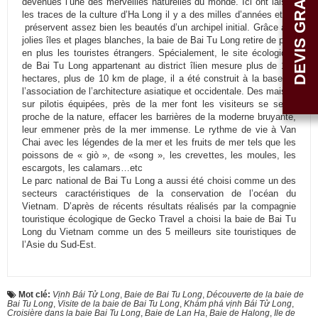
DEVIS GRATUIT
devenues l’une des merveilles naturelles du monde. Ici ont laissé
les traces de la culture d’Ha Long il y a des milles d’années et où
préservent assez bien les beautés d’un archipel initial. Grâce aux
jolies îles et plages blanches, la baie de Bai Tu Long retire de plus
en plus les touristes étrangers. Spécialement, le site écologique
de Bai Tu Long appartenant au district îlien mesure plus de 100
hectares, plus de 10 km de plage, il a été construit à la base de
l’association de l’architecture asiatique et occidentale. Des maison
sur pilotis équipées, près de la mer font les visiteurs se sentir
proche de la nature, effacer les barrières de la moderne bruyante,
leur emmener près de la mer immense. Le rythme de vie à Van
Chai avec les légendes de la mer et les fruits de mer tels que les
poissons de « giò », de «song », les crevettes, les moules, les
escargots, les calamars…etc
Le parc national de Bai Tu Long a aussi été choisi comme un des
secteurs caractéristiques de la conservation de l’océan du
Vietnam. D’après de récents résultats réalisés par la compagnie
touristique écologique de Gecko Travel a choisi la baie de Bai Tu
Long du Vietnam comme un des 5 meilleurs site touristiques de
l’Asie du Sud-Est.
Mot clé:
Vịnh Bái Tử Long
,
Baie de Bai Tu Long
,
Découverte de la baie de
Bai Tu Long
,
Visite de la baie de Bai Tu Long
,
Khám phá vịnh Bái Tử Long
,
Croisière dans la baie Bai Tu Long
,
Baie de Lan Ha
,
Baie de Halong
,
Ile de