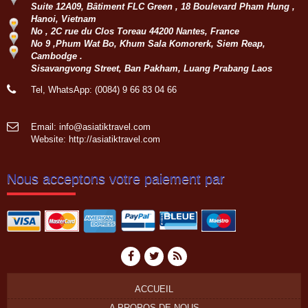
Suite 12A09, Bâtiment FLC Green , 18 Boulevard Pham Hung ,
Circuit personnalisé 20 jours/19 nuits
Hanoi, Vietnam
du Sud au Nord : Saigon - Delta du
No , 2C rue du Clos Toreau 44200 Nantes, France
Mékong - Can Tho - Saigon - Envol
No 9 ,Phum Wat Bo, Khum Sala Komorerk, Siem Reap,
pour HoiAn - Danang - Ba Na Hill -
Cambodge .
Hue - Envol pour...
Sisavangvong Street, Ban Pakham, Luang Prabang Laos
Groupe: VAL DE LOIRE
7personnes
Tel, WhatsApp: (0084) 9 66 83 04 66
Circuit sur mesure à la découverte
du haut Tonkin du 3 nov au 16 nov
2022: Hanoi - Bac Ha - Marché Can
Email: info@asiatiktravel.com
Cau - Thong Nguyen - Hoang Su Phi
Website:
http://asiatiktravel.com
- Ha Giang - Nam Dam -...
Groupe: VAR VIETNAM PASSION
(21personnes)
Nous acceptons votre paiement par
Voyage à la carte du 4 oct au 19 oct
2022: Marseille - Hanoi - Croisière
dans la baie de Lan Ha - Marché
ethnique Bac Ha - Thong Nguyen (
Hoang Su Phi) - Lac...
ACCUEIL
A PROPOS DE NOUS