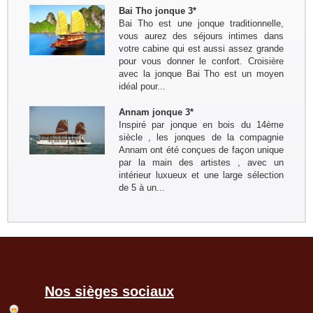
Bai Tho jonque 3*
Bruxelles
Bai Tho est une jonque traditionnelle,
Groupe : Mme / Mr THOME et ses
vous aurez des séjours intimes dans
amis (4 personnes)
votre cabine qui est aussi assez grande
Voyage à la carte du nord au sud du
pour vous donner le confort. Croisière
10 au 24 janvier: Paris - Hanoi - Mai
avec la jonque Bai Tho est un moyen
Hich - Pu Luong - Tam Coc - Baie de
idéal pour...
Lan Ha ( Bateau Perla Dawn Sails) -
Train pour...
Groupe: Mr et Mme Alain et
Annam jonque 3*
Catherine LEFBVRE
Inspiré par jonque en bois du 14ème
Voyage dans le nord pour decouvrir
siècle , les jonques de la compagnie
les ethnies du nord: Bruxelles -
Annam ont été conçues de façon unique
Hanoi - Sapa - Bac Ha - marché
par la main des artistes , avec un
Sing Cheng - Hoang Su Phi - Ha
intérieur luxueux et une large sélection
Giang - Quan Ba - Meo Vac -...
de 5 à un...
Remerciement de la famille
Kermorvant
La famille Kermorvant a passé un
voyage inoubliable du Sud au Nord
du Vietnam en Juillet 2024.
Nos sièges sociaux
Groupe : Mr Loric CURE et ses
amis