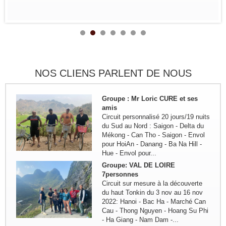
Hanoi - Sapa - Bac Ha - marché
Sing Cheng - Hoang Su Phi - Ha
Giang - Quan Ba - Meo Vac -...
Remerciement de la famille
Kermorvant
La famille Kermorvant a passé un
voyage inoubliable du Sud au Nord
du Vietnam en Juillet 2024.
NOS CLIENS PARLENT DE NOUS
Groupe : Mr Loric CURE et ses
amis
Circuit personnalisé 20 jours/19 nuits
du Sud au Nord : Saigon - Delta du
Mékong - Can Tho - Saigon - Envol
pour HoiAn - Danang - Ba Na Hill -
Hue - Envol pour...
Groupe: VAL DE LOIRE
7personnes
Circuit sur mesure à la découverte
du haut Tonkin du 3 nov au 16 nov
2022: Hanoi - Bac Ha - Marché Can
Cau - Thong Nguyen - Hoang Su Phi
- Ha Giang - Nam Dam -...