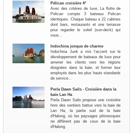
Pélican croisière 4*
Bruxelles - Hanoi - NGhia Lo - Mu
Avec des critères de luxe, La flotte de
Cang Chai - Sapa - Bac Ha - Thong
Pelican compte 3 bateaux Pelican
Nguyen - Ha Giang - Nam Dam -
identiques. Chaque bateau a 22 cabines
Meo Vac - Bao lac - Ba...
dont bars, restaurants et une terrasse
Groupe: Les amis du bord de
pour regarder le soleil (sun-deck) qui
l'eau de Bouchemaine...
vous...
Trajet en bref:(Circuit sur mesure) :
Hanoi - Thong Nguyen ( Ha Giang) -
Indochina jonque de charme
Bac Ha - Hanoi - Baie de Lan Ha -
Indochina Junk a mis l’accent sur le
Grotte Phong Nha - Hue - HoiAn -
développement de bateaux de luxe pour
KonTum - Buon Ma...
amener les clients vers les régions
Groupe : VAR VIETNAM PASSION
éloignées dans la baie, et former leur
17pax
employés dans les plus hauts standards
Decouverte du Nord du Vietnam:
de service...
Marseille - Hanoi - Nghia Lo - Mu
Cang Chai - Sapa - BacHa - Thong
Perla Dawn Sails - Croisière dans la
Nguyen - Ha Giang - Dong Van - Bao
baie Lan Ha
Lac - Ba Be - Hanoi - Baie...
Perla Dawn Sails propose une croisière
hors des sentiers battus vers la baie de
Groupe : Pierre DEGEMBE avec
Lan Ha, la partie sud de la baie
ses amis 05personnes
d'Halong, où les paysages pittoresques
Voyage du nord au centre du 7 avril
ne diffèrent pas de ceux de la baie
au 19 avril : Bruxelles - Hanoi - Mai
d'Halong.
Chau -PuLuong - Tam Coc -baie de
Halong - Hue - HoiAn - Hanoi -