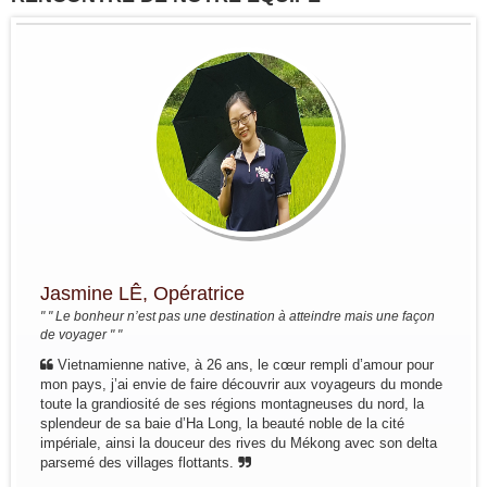
17pax
Decouverte du Nord du Vietnam:
Marseille - Hanoi - Nghia Lo - Mu
Cang Chai - Sapa - BacHa - Thong
Nguyen - Ha Giang - Dong Van - Bao
Lac - Ba Be - Hanoi - Baie...
Groupe : Pierre DEGEMBE avec
ses amis 05personnes
Voyage du nord au centre du 7 avril
au 19 avril : Bruxelles - Hanoi - Mai
Chau -PuLuong - Tam Coc -baie de
Halong - Hue - HoiAn - Hanoi -
Bruxelles
Groupe : Mme / Mr THOME et ses
Jasmine LÊ, Opératrice
amis (4 personnes)
" " Le bonheur n’est pas une destination à atteindre mais une façon
Voyage à la carte du nord au sud du
de voyager " "
10 au 24 janvier: Paris - Hanoi - Mai
Hich - Pu Luong - Tam Coc - Baie de
Vietnamienne native, à 26 ans, le cœur rempli d’amour pour
Lan Ha ( Bateau Perla Dawn Sails) -
mon pays, j’ai envie de faire découvrir aux voyageurs du monde
Train pour...
toute la grandiosité de ses régions montagneuses du nord, la
Groupe: Mr et Mme Alain et
splendeur de sa baie d’Ha Long, la beauté noble de la cité
Catherine LEFBVRE
impériale, ainsi la douceur des rives du Mékong avec son delta
Voyage dans le nord pour decouvrir
parsemé des villages flottants.
les ethnies du nord: Bruxelles -