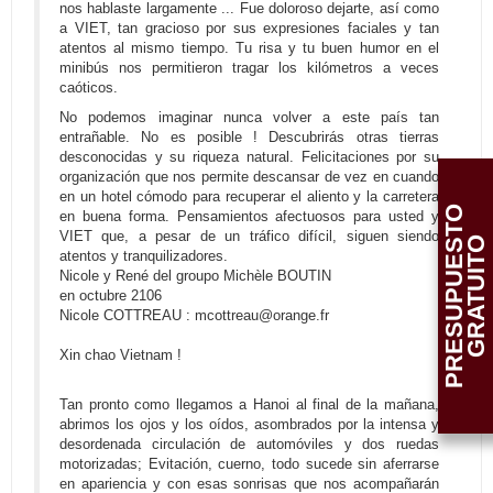
nos hablaste largamente ... Fue doloroso dejarte, así como
a VIET, tan gracioso por sus expresiones faciales y tan
atentos al mismo tiempo. Tu risa y tu buen humor en el
minibús nos permitieron tragar los kilómetros a veces
caóticos.
No podemos imaginar nunca volver a este país tan
entrañable. No es posible ! Descubrirás otras tierras
desconocidas y su riqueza natural. Felicitaciones por su
organización que nos permite descansar de vez en cuando
en un hotel cómodo para recuperar el aliento y la carretera
P
R
E
S
U
P
U
E
T
O
G
R
A
T
U
I
T
en buena forma. Pensamientos afectuosos para usted y
VIET que, a pesar de un tráfico difícil, siguen siendo
S
O
atentos y tranquilizadores.
Nicole y René del groupo Michèle BOUTIN
en octubre 2106
Nicole COTTREAU : mcottreau@orange.fr
Xin chao Vietnam !
Tan pronto como llegamos a Hanoi al final de la mañana,
abrimos los ojos y los oídos, asombrados por la intensa y
desordenada circulación de automóviles y dos ruedas
motorizadas; Evitación, cuerno, todo sucede sin aferrarse
en apariencia y con esas sonrisas que nos acompañarán