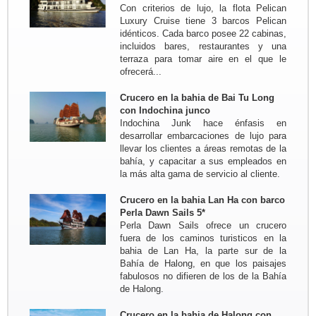
Con criterios de lujo, la flota Pelican
MyTho - VinhLong ( en casa de
Luxury Cruise tiene 3 barcos Pelican
habitante) - CanTho ( En casa de
idénticos. Cada barco posee 22 cabinas,
habitante ) - HoiAn - Hue - Hanoi -
incluidos bares, restaurantes y una
MaiChau - HoaLu - Bahia de...
terraza para tomar aire en el que le
Grupo: Familia de JADOUL (05
ofrecerá...
personas)
Viaje de Norte a Centr : Hanoi - Mai
Hich - Pu Luong Retreat - Pueblo
Crucero en la bahia de Bai Tu Long
Kho Muong - Tam Coc - Vinh -
con Indochina junco
Cueva Phong Nha - Hue - HoiAn -
Indochina Junk hace énfasis en
My Son - Hanoi - Bahia de...
desarrollar embarcaciones de lujo para
Grupo: Familia COIGNARD
llevar los clientes a áreas remotas de la
Stephane (05 personas)
bahía, y capacitar a sus empleados en
Viaje al Norte de Vietnam para
la más alta gama de servicio al cliente.
descubrir Vietnam autentico : Hanoi
- MaiHich - Pu Luong Retreat -
Crucero en la bahia Lan Ha con barco
Pueblo Kho Muong - Pueblo Huou -
Perla Dawn Sails 5*
Tam Coc - Cat Ba - Isla...
Perla Dawn Sails ofrece un crucero
Grupo: Sra Annette DELESTRE y
fuera de los caminos turisticos en la
sus amigos ...
bahia de Lan Ha, la parte sur de la
Viaje de Norte a Sur del 17 oct al 30
Bahía de Halong, en que los paisajes
oct 2017
fabulosos no difieren de los de la Bahía
Resumen: Hanoi - Pueblo Mai Hich -
de Halong.
Reserva natural Pu Luong - Tam Coc
- Bahia de Halong - Tren nocturno...
Crucero en la bahia de Halong con