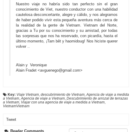
Nuestro viaje no habría sido tan perfecto sin el gran
conocimiento de Viet, nuestro conductor con una habilidad
cautelosa desconcertante, alegre y cálido, y nos alegramos
de haber podido vivir esta pequeña aventura más cerca de
la realidad de la gente de Vietnam. Vietnam del Norte,
gracias a Tu por su conocimiento y su amistad, por todas
las sorpresas que nos ha reservado, con picardía, hasta el
último momento, ¡Tam bêt y haomidoug! Nos hiciste querer
volver ..
Alain y Veronique
Alain Fradet <avguenego@gmail.com>
Key:
Viaje Vietnam
,
descubrimiento de Vietnam
,
Agencia de viaje a medida
a Vietnam
,
Agencia de viaje a Vietnam
,
Descubrimiento de arrozal de terrazas
a Vietnam
,
Viajar con una agencia de viaje a medida a Vietnam
,
VietnamVietnam
Tweet
Reader Comments