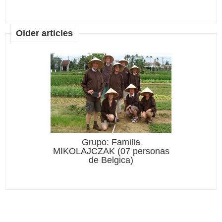
Older articles
lia
Grupo: Familia
personas
MIKOLAJCZAK (07 personas
)
de Belgica)