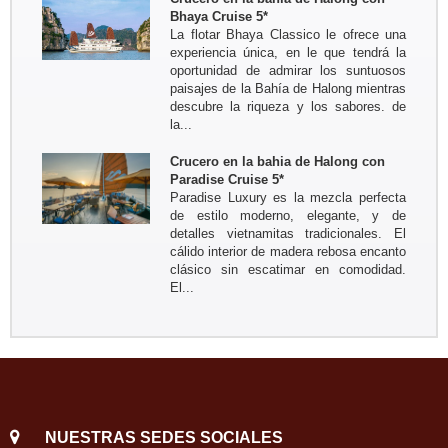
Groupo: Sr BRIEUC de Meeus y
Bhaya Cruise 5*
Sra Sibylle SMETS
La flotar Bhaya Classico le ofrece una
Circuito a medida para descubrir el
experiencia única, en le que tendrá la
sur de Vietnam y el Camboya del 4
oportunidad de admirar los suntuosos
marzo al 14 marzo 2017
paisajes de la Bahía de Halong mientras
Bruselas - Saigon - Tay Ninh -
descubre la riqueza y los sabores. de
Tuneles Cu Chi - MyTho -...
la...
Crucero en la bahia de Halong con
Paradise Cruise 5*
Paradise Luxury es la mezcla perfecta
de estilo moderno, elegante, y de
detalles vietnamitas tradicionales. El
cálido interior de madera rebosa encanto
clásico sin escatimar en comodidad.
El...
NUESTRAS SEDES SOCIALES