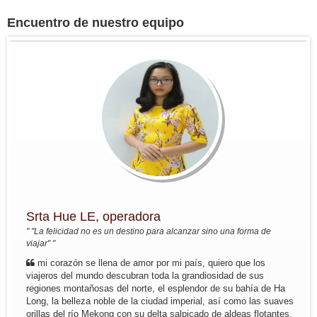
Groupo: Sr BRIEUC de Meeus y
Sra Sibylle SMETS
Encuentro de nuestro equipo
Circuito a medida para descubrir el
sur de Vietnam y el Camboya del 4
marzo al 14 marzo 2017
Bruselas - Saigon - Tay Ninh -
Tuneles Cu Chi - MyTho -...
Grupo:Sra Christine PELLERIN y
sus amigos...
Viaje de Norte a Sur del 7 nov al 22
nov
Resumen : Hanoi - Bahia de Halong
- HoaLu- Pueblo de MaiHich - Tren
nocturno Hue - HoiAn - Saigon - Vinh
Long -...
Grupo: Sra Michelle BOUTIN y sus
amigos ...
Srta Hue LE, operadora
Del 4oct - al 19 oct 2016: Viaje fuera
" "La felicidad no es un destino para alcanzar sino una forma de
de lo commul en el norte de Vietnam
viajar" "
Trayecto en resumen: Hanoi - Lago
ThacBa - Thong Nguyen - Pueblo
mi corazón se llena de amor por mi país, quiero que los
Nam Dam - Meo...
viajeros del mundo descubran toda la grandiosidad de sus
Grupo: Familia MIKOLAJCZAK (07
regiones montañosas del norte, el esplendor de su bahía de Ha
personas de...
Long, la belleza noble de la ciudad imperial, así como las suaves
Trayecto en resumen: Saigon -
orillas del río Mekong con su delta salpicado de aldeas flotantes.