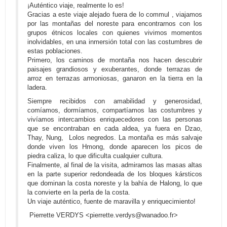
¡Auténtico viaje, realmente lo es!
Gracias a este viaje alejado fuera de lo commul , viajamos
por las montañas del noreste para encontrarnos con los
grupos étnicos locales con quienes vivimos momentos
inolvidables, en una inmersión total con las costumbres de
estas poblaciones.
Primero, los caminos de montaña nos hacen descubrir
paisajes grandiosos y exuberantes, donde terrazas de
arroz en terrazas armoniosas, ganaron en la tierra en la
ladera.
Siempre recibidos con amabilidad y generosidad,
comíamos, dormíamos, compartíamos las costumbres y
vivíamos intercambios enriquecedores con las personas
que se encontraban en cada aldea, ya fuera en Dzao,
Thay, Nung, Lolos negredos. La montaña es más salvaje
donde viven los Hmong, donde aparecen los picos de
piedra caliza, lo que dificulta cualquier cultura.
Finalmente, al final de la visita, admiramos las masas altas
en la parte superior redondeada de los bloques kársticos
que dominan la costa noreste y la bahía de Halong, lo que
la convierte en la perla de la costa.
Un viaje auténtico, fuente de maravilla y enriquecimiento!
Pierrette VERDYS <pierrette.verdys@wanadoo.fr>