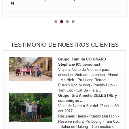
MyTho - VinhLong ( en casa de
habitante) - CanTho ( En casa de
habitante ) - HoiAn - Hue - Hanoi -
MaiChau - HoaLu - Bahia de...
Grupo: Familia de JADOUL (05
personas)
Viaje de Norte a Centr : Hanoi - Mai
Hich - Pu Luong Retreat - Pueblo
TESTIMONIO DE NUESTROS CLIENTES
Kho Muong - Tam Coc - Vinh -
Cueva Phong Nha - Hue - HoiAn -
My Son - Hanoi - Bahia de...
Grupo: Familia COIGNARD
Stephane (05 personas)
Viaje al Norte de Vietnam para
descubrir Vietnam autentico : Hanoi
- MaiHich - Pu Luong Retreat -
Pueblo Kho Muong - Pueblo Huou -
Tam Coc - Cat Ba - Isla...
Grupo: Sra Annette DELESTRE y
sus amigos ...
Viaje de Norte a Sur del 17 oct al 30
oct 2017
Resumen: Hanoi - Pueblo Mai Hich -
Reserva natural Pu Luong - Tam Coc
- Bahia de Halong - Tren nocturno...