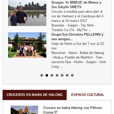
Groupo: Sr BRIEUC de Meeus y
Sra Sibylle SMETS
Circuito a medida para descubrir el
sur de Vietnam y el Camboya del 4
marzo al 14 marzo 2017
Bruselas - Saigon - Tay Ninh -
Tuneles Cu Chi - MyTho -...
Grupo:Sra Christine PELLERIN y
sus amigos...
Viaje de Norte a Sur del 7 nov al 22
nov
Resumen : Hanoi - Bahia de Halong
- HoaLu- Pueblo de MaiHich - Tren
nocturno Hue - HoiAn - Saigon - Vinh
Long -...
Grupo: Sra Michelle BOUTIN y sus
amigos ...
Del 4oct - al 19 oct 2016: Viaje fuera
de lo commul en el norte de Vietnam
Trayecto en resumen: Hanoi - Lago
ThacBa - Thong Nguyen - Pueblo
CRUCEROS EN BAHÍA DE HALONG
ESPACIO CULTURAL
Nam Dam - Meo...
Grupo: Familia MIKOLAJCZAK (07
Crucero en bahia Halong con Pélican
personas de...
Cruise 5*
Trayecto en resumen: Saigon -