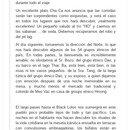
durante todo el viaje.
Un excelente plato Cha Ca nos anuncia que las comidas
serán tan sorprendentes como exquisitas, y será el caso
en todos los lugares que nos hará descubrir, ¡realmente
excelentes! Un pequeño saludo al tío "HO" y caemos en
las sábanas ... de seda. Debemos recuperarnos del robo y
del jet lag.
Al día siguiente, tomaremos la dirección del Norte, lo que
nos hará descubrir algunos de los 54 grupos étnicos del
país; En todas partes, la bienvenida es increíblemente
amable, no olvidamos al Sr. Bozo, del grupo étnico Dao, y
su barco en el lago Thac Ba, está bien, está bien, ni las
risas ni los vasos pequeños. de la Sra. Tang, de la larga
túnica del grupo étnico Dao, y su esposo, a quien dejamos
con emoción después de una noche memorable en su
mesa, y mucho menos el mercado tan tradicional y
colorido de Meo Vac en casa de groupo etnico Hmong
El largo paseo hasta el Black Lolos nos sumergirá en este
pueblo poco probable lejos de todo y tan pacífico. Las
noches en el habitante nos hacen descubrir los rituales de
la vida cotidiana en la meseta kárstica envuelta en terrazas
con convulsiones embriagadoras, los búfalos están en