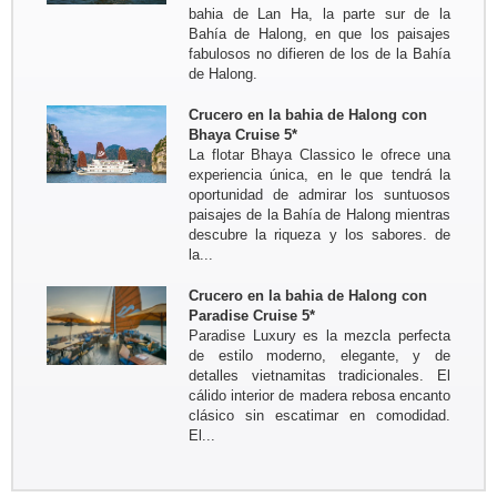
sus amigos ...
bahia de Lan Ha, la parte sur de la
Viaje de Norte a Sur del 17 oct al 30
Bahía de Halong, en que los paisajes
oct 2017
fabulosos no difieren de los de la Bahía
Resumen: Hanoi - Pueblo Mai Hich -
de Halong.
Reserva natural Pu Luong - Tam Coc
- Bahia de Halong - Tren nocturno...
Crucero en la bahia de Halong con
Groupo: Sr BRIEUC de Meeus y
Bhaya Cruise 5*
Sra Sibylle SMETS
La flotar Bhaya Classico le ofrece una
Circuito a medida para descubrir el
experiencia única, en le que tendrá la
sur de Vietnam y el Camboya del 4
oportunidad de admirar los suntuosos
marzo al 14 marzo 2017
paisajes de la Bahía de Halong mientras
Bruselas - Saigon - Tay Ninh -
descubre la riqueza y los sabores. de
Tuneles Cu Chi - MyTho -...
la...
Crucero en la bahia de Halong con
Paradise Cruise 5*
Paradise Luxury es la mezcla perfecta
de estilo moderno, elegante, y de
detalles vietnamitas tradicionales. El
cálido interior de madera rebosa encanto
clásico sin escatimar en comodidad.
El...