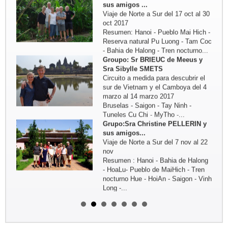
sus amigos ...
Viaje de Norte a Sur del 17 oct al 30
oct 2017
Resumen: Hanoi - Pueblo Mai Hich -
Reserva natural Pu Luong - Tam Coc
- Bahia de Halong - Tren nocturno...
Groupo: Sr BRIEUC de Meeus y
Sra Sibylle SMETS
Circuito a medida para descubrir el
sur de Vietnam y el Camboya del 4
marzo al 14 marzo 2017
Bruselas - Saigon - Tay Ninh -
Tuneles Cu Chi - MyTho -...
Grupo:Sra Christine PELLERIN y
sus amigos...
Viaje de Norte a Sur del 7 nov al 22
nov
Resumen : Hanoi - Bahia de Halong
- HoaLu- Pueblo de MaiHich - Tren
nocturno Hue - HoiAn - Saigon - Vinh
Long -...
Grupo: Sra Michelle BOUTIN y sus
amigos ...
Del 4oct - al 19 oct 2016: Viaje fuera
de lo commul en el norte de Vietnam