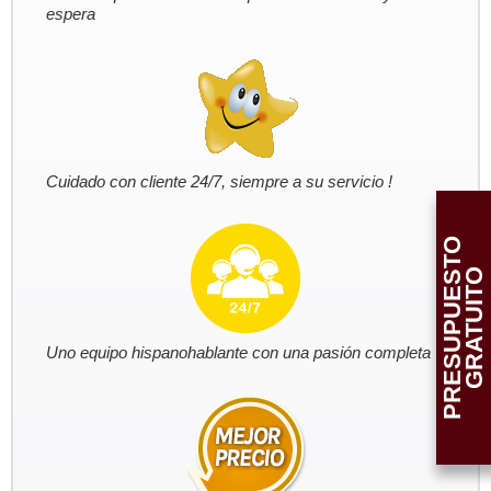
espera
Cuidado con cliente 24/7, siempre a su servicio !
P
R
E
S
U
P
U
E
T
O
G
R
A
T
U
I
T
S
O
Uno equipo hispanohablante con una pasión completa