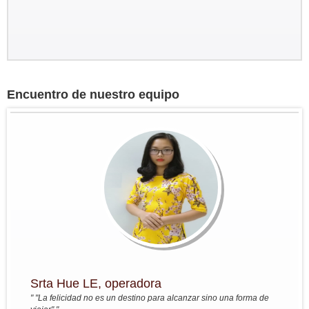
Groupo: Sr BRIEUC de Meeus y
Sra Sibylle SMETS
Encuentro de nuestro equipo
Circuito a medida para descubrir el
sur de Vietnam y el Camboya del 4
marzo al 14 marzo 2017
Bruselas - Saigon - Tay Ninh -
Tuneles Cu Chi - MyTho -...
Grupo:Sra Christine PELLERIN y
sus amigos...
Viaje de Norte a Sur del 7 nov al 22
nov
Resumen : Hanoi - Bahia de Halong
- HoaLu- Pueblo de MaiHich - Tren
nocturno Hue - HoiAn - Saigon - Vinh
Long -...
Grupo: Sra Michelle BOUTIN y sus
amigos ...
Srta Hue LE, operadora
Del 4oct - al 19 oct 2016: Viaje fuera
" "La felicidad no es un destino para alcanzar sino una forma de
de lo commul en el norte de Vietnam