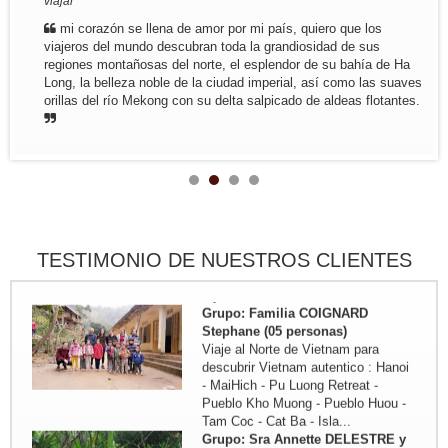
viajar" "
Trayecto en resumen: Hanoi - Lago
ThacBa - Thong Nguyen - Pueblo
mi corazón se llena de amor por mi país, quiero que los
Nam Dam - Meo...
viajeros del mundo descubran toda la grandiosidad de sus
Grupo: Familia MIKOLAJCZAK (07
regiones montañosas del norte, el esplendor de su bahía de Ha
personas de...
Long, la belleza noble de la ciudad imperial, así como las suaves
Trayecto en resumen: Saigon -
orillas del río Mekong con su delta salpicado de aldeas flotantes.
MyTho - VinhLong ( en casa de
habitante) - CanTho ( En casa de
habitante ) - HoiAn - Hue - Hanoi -
MaiChau - HoaLu - Bahia de...
Grupo: Familia de JADOUL (05
personas)
Viaje de Norte a Centr : Hanoi - Mai
Hich - Pu Luong Retreat - Pueblo
TESTIMONIO DE NUESTROS CLIENTES
Kho Muong - Tam Coc - Vinh -
Cueva Phong Nha - Hue - HoiAn -
My Son - Hanoi - Bahia de...
Grupo: Familia COIGNARD
Stephane (05 personas)
Viaje al Norte de Vietnam para
descubrir Vietnam autentico : Hanoi
- MaiHich - Pu Luong Retreat -
Pueblo Kho Muong - Pueblo Huou -
Tam Coc - Cat Ba - Isla...
Grupo: Sra Annette DELESTRE y