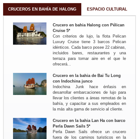
Trayecto en resumen: Hanoi - Lago
ThacBa - Thong Nguyen - Pueblo
CRUCEROS EN BAHÍA DE HALONG
ESPACIO CULTURAL
Nam Dam - Meo...
Grupo: Familia MIKOLAJCZAK (07
Crucero en bahia Halong con Pélican
personas de...
Cruise 5*
Trayecto en resumen: Saigon -
Con criterios de lujo, la flota Pelican
MyTho - VinhLong ( en casa de
Luxury Cruise tiene 3 barcos Pelican
habitante) - CanTho ( En casa de
idénticos. Cada barco posee 22 cabinas,
habitante ) - HoiAn - Hue - Hanoi -
incluidos bares, restaurantes y una
MaiChau - HoaLu - Bahia de...
terraza para tomar aire en el que le
Grupo: Familia de JADOUL (05
ofrecerá...
personas)
Viaje de Norte a Centr : Hanoi - Mai
Hich - Pu Luong Retreat - Pueblo
Crucero en la bahia de Bai Tu Long
Kho Muong - Tam Coc - Vinh -
con Indochina junco
Cueva Phong Nha - Hue - HoiAn -
Indochina Junk hace énfasis en
My Son - Hanoi - Bahia de...
desarrollar embarcaciones de lujo para
Grupo: Familia COIGNARD
llevar los clientes a áreas remotas de la
Stephane (05 personas)
bahía, y capacitar a sus empleados en
Viaje al Norte de Vietnam para
la más alta gama de servicio al cliente.
descubrir Vietnam autentico : Hanoi
- MaiHich - Pu Luong Retreat -
Crucero en la bahia Lan Ha con barco
Pueblo Kho Muong - Pueblo Huou -
Perla Dawn Sails 5*
Tam Coc - Cat Ba - Isla...
Perla Dawn Sails ofrece un crucero
Grupo: Sra Annette DELESTRE y
fuera de los caminos turisticos en la