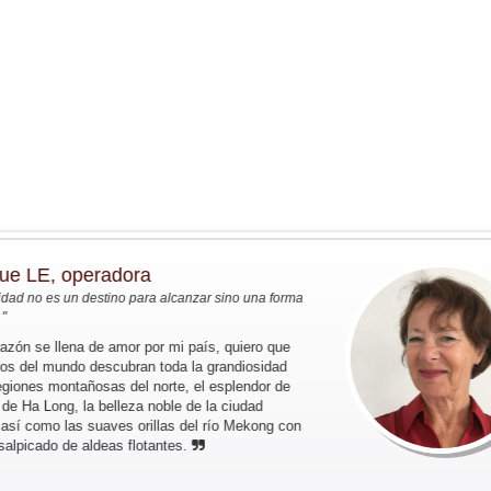
Meeus y Sra Sibylle SMETS
scubrir el sur de Vietnam y el
14 marzo 2017
inh - Tuneles Cu Chi - MyTho -...
LLERIN y sus amigos...
7 nov al 22 nov
de Halong - HoaLu- Pueblo de
Hue - HoiAn - Saigon - Vinh Long
operadora
UTIN y sus amigos ...
 un destino para alcanzar sino una forma
 Viaje fuera de lo commul en el
na de amor por mi país, quiero que
noi - Lago ThacBa - Thong
ndo descubran toda la grandiosidad
 - Meo...
tañosas del norte, el esplendor de
, la belleza noble de la ciudad
CZAK (07 personas de...
las suaves orillas del río Mekong con
gon - MyTho - VinhLong ( en
de aldeas flotantes.
ho ( En casa de habitante ) -
Chau - HoaLu - Bahia de...