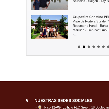
Grupo:Sra Christine PE
Viaje de Norte a Sur del 
Resumen : Hanoi - Bahia 
MaiHich - Tren nocturno 
-...
Grupo: Sra Michelle BO
Del 4oct - al 19 oct 2016:
norte de Vietnam
Trayecto en resumen: Ha
Nguyen - Pueblo Nam Dam
Grupo: Familia MIKOLAJ
Trayecto en resumen: Sai
casa de habitante) - CanT
HoiAn - Hue - Hanoi - Mai
Grupo: Familia de JADO
NUESTRAS SEDES SOCIALES
Viaje de Norte a Centr : 
Retreat - Pueblo Kho Muo
-
Piso 12A09, Edificio FLC Green, 18 Boulevar