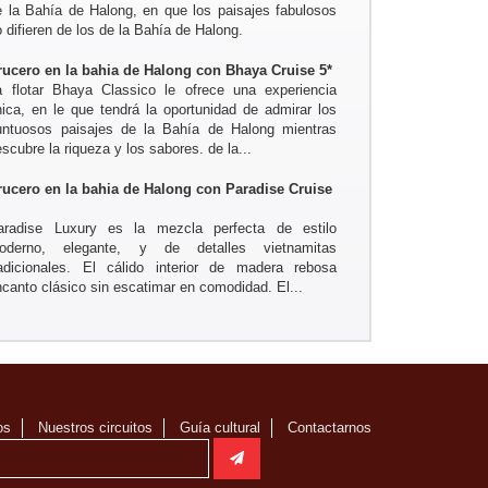
e la Bahía de Halong, en que los paisajes fabulosos
 difieren de los de la Bahía de Halong.
rucero en la bahia de Halong con Bhaya Cruise 5*
a flotar Bhaya Classico le ofrece una experiencia
nica, en le que tendrá la oportunidad de admirar los
untuosos paisajes de la Bahía de Halong mientras
scubre la riqueza y los sabores. de la...
rucero en la bahia de Halong con Paradise Cruise
*
aradise Luxury es la mezcla perfecta de estilo
oderno, elegante, y de detalles vietnamitas
radicionales. El cálido interior de madera rebosa
ncanto clásico sin escatimar en comodidad. El...
os
Nuestros circuitos
Guía cultural
Contactarnos