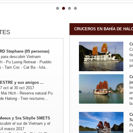
UL (05 personas)
Hanoi - Mai Hich - Pu Luong
ng - Tam Coc - Vinh - Cueva
- My Son - Hanoi - Bahia de...
CRUCEROS EN BAHÍA DE HAL
TES
C
RD Stephane (05 personas)
C
 para descubrir Vietnam
t
ch - Pu Luong Retreat - Pueblo
c
- Tam Coc - Cat Ba - Isla...
pa
C
ESTRE y sus amigos ...
j
17 oct al 30 oct 2017
I
Mai Hich - Reserva natural Pu
e
de Halong - Tren nocturno...
r
la
Meeus y Sra Sibylle SMETS
C
scubrir el sur de Vietnam y el
S
14 marzo 2017
P
inh - Tuneles Cu Chi - MyTho -...
c