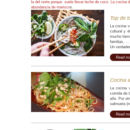
la del norte porque. suele llevar leche de coco. La cocina 
abundancia de marisco
s.
Top de l
La cocina v
cultural y 
mucho tiemp
familias, .
Un verdader
Read mo
Cocina 
La cocina 
comida de t
año. Por otr
salmuera (n
Read mo