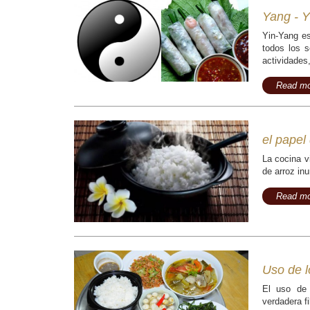
Yang - Y
Yin-Yang es
todos los s
actividades
Read mo
el papel 
La cocina v
de arroz inu
Read mo
Uso de lo
El uso de 
verdadera fi