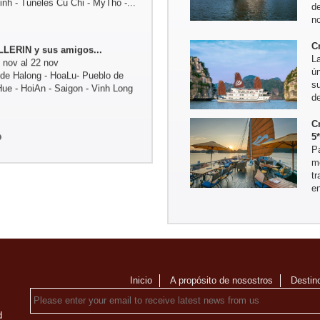
d
no
LLERIN y sus amigos...
C
7 nov al 22 nov
L
de Halong - HoaLu- Pueblo de
ú
Hue - HoiAn - Saigon - Vinh Long
s
de
C
UTIN y sus amigos ...
5
 Viaje fuera de lo commul en el
P
m
noi - Lago ThacBa - Thong
t
 - Meo...
e
CZAK (07 personas de...
gon - MyTho - VinhLong ( en
ho ( En casa de habitante ) -
Chau - HoaLu - Bahia de...
Inicio
A propósito de nosostros
Destin
UL (05 personas)
Hanoi - Mai Hich - Pu Luong
ng - Tam Coc - Vinh - Cueva
d