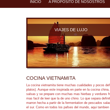
INICIO
A PROPÓSITO DE NOSOSTROS
VIAJES DE LUJO
COCINA VIETNAMITA
La cocina vietnamita tiene muchas cualidades y pocos def
platos). Aunque este inspirada en parte en la cocina chin
salsas y se prepare con muchas mas hierbas y verdures fre
mas facil de leer que la de uno chino. Lo que separa defin
marron hecha a partir de la fermentation de pescados salad
el sur. Como en todos los pafses del mundo, aqui tambien e