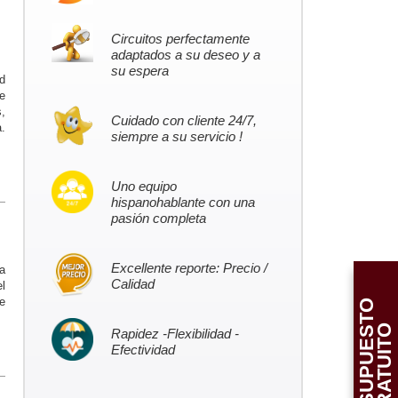
Circuitos perfectamente
adaptados a su deseo y a
su espera
d
e
,
Cuidado con cliente 24/7,
.
siempre a su servicio !
Uno equipo
hispanohablante con una
pasión completa
Excellente reporte: Precio /
a
Calidad
l
e
P
R
E
S
U
P
U
E
T
O
G
R
A
T
U
I
T
S
O
Rapidez -Flexibilidad -
Efectividad