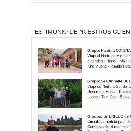
Grupo: Familia de JADO
Viaje de Norte a Centr : 
Retreat - Pueblo Kho Muo
Phong Nha - Hue - HoiAn 
TESTIMONIO DE NUESTROS CLIEN
Grupo: Familia COIGNA
Viaje al Norte de Vietnam
autentico : Hanoi - MaiHi
Kho Muong - Pueblo Huou 
Grupo: Sra Annette DEL
Viaje de Norte a Sur del 
Resumen: Hanoi - Pueblo 
Luong - Tam Coc - Bahia 
Groupo: Sr BRIEUC de 
Circuito a medida para de
Camboya del 4 marzo al 
Bruselas - Saigon - Tay N