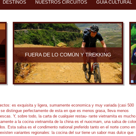
DESTINOS
NUESTROS CIRCUITOS
GUÍA CULTURAL
FUERA DE LO COMÚN Y TREKKING
ectos: es exquisita y ligera, sumamente economica y muy variada (casi 500
a, se distingue perfectamente de esta en que es menos grasa, lleva menos
scas. Y, sobre todo, la carta de cualquier restau- rante vietnamita es mucho
itamente a la cocina vietnamita de la china es el nuocmam, una salsa de colo
os. Esta salsa es el condimento national preferido tanto en el norte como en
xisten variantes regionales: la cocina del sur tiene un sabor mas dulce que