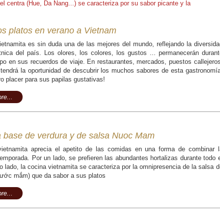
del centra (Hue, Da Nang...) se caracteriza por su sabor picante y la
os platos en verano a Vietnam
ietnamita es sin duda una de las mejores del mundo, reflejando la diversida
étnica del país. Los olores, los colores, los gustos ... permanecerán durant
o en sus recuerdos de viaje. En restaurantes, mercados, puestos callejeros
.. tendrá la oportunidad de descubrir los muchos sabores de esta gastronomía
o placer para sus papilas gustativas!
re...
a base de verdura y de salsa Nuoc Mam
vietnamita aprecia el apetito de las comidas en una forma de combinar l
emporada. Por un lado, se prefieren las abundantes hortalizas durante todo e
o lado, la cocina vietnamita se caracteriza por la omnipresencia de la salsa d
ước mắm) que da sabor a sus platos
re...