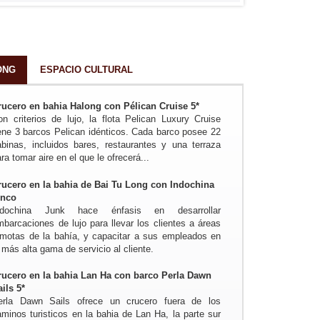
ONG
ESPACIO CULTURAL
rucero en bahia Halong con Pélican Cruise 5*
on criterios de lujo, la flota Pelican Luxury Cruise
iene 3 barcos Pelican idénticos. Cada barco posee 22
abinas, incluidos bares, restaurantes y una terraza
ra tomar aire en el que le ofrecerá...
rucero en la bahia de Bai Tu Long con Indochina
unco
ndochina Junk hace énfasis en desarrollar
mbarcaciones de lujo para llevar los clientes a áreas
emotas de la bahía, y capacitar a sus empleados en
 más alta gama de servicio al cliente.
rucero en la bahia Lan Ha con barco Perla Dawn
ails 5*
erla Dawn Sails ofrece un crucero fuera de los
aminos turisticos en la bahia de Lan Ha, la parte sur