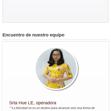
Groupo: Sr BRIEUC de Meeus y
Sra Sibylle SMETS
Encuentro de nuestro equipo
Circuito a medida para descubrir el
sur de Vietnam y el Camboya del 4
marzo al 14 marzo 2017
Bruselas - Saigon - Tay Ninh -
Tuneles Cu Chi - MyTho -...
Grupo:Sra Christine PELLERIN y
sus amigos...
Viaje de Norte a Sur del 7 nov al 22
nov
Resumen : Hanoi - Bahia de Halong
- HoaLu- Pueblo de MaiHich - Tren
nocturno Hue - HoiAn - Saigon - Vinh
Long -...
Grupo: Sra Michelle BOUTIN y sus
amigos ...
Srta Hue LE, operadora
Del 4oct - al 19 oct 2016: Viaje fuera
" "La felicidad no es un destino para alcanzar sino una forma de
de lo commul en el norte de Vietnam