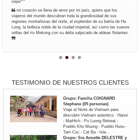
viajar" "
Trayecto en resumen: Hanoi - Lago
ThacBa - Thong Nguyen - Pueblo
mi corazón se llena de amor por mi país, quiero que los
Nam Dam - Meo...
viajeros del mundo descubran toda la grandiosidad de sus
Grupo: Familia MIKOLAJCZAK (07
regiones montañosas del norte, el esplendor de su bahía de Ha
personas de...
Long, la belleza noble de la ciudad imperial, así como las suaves
Trayecto en resumen: Saigon -
orillas del río Mekong con su delta salpicado de aldeas flotantes.
MyTho - VinhLong ( en casa de
habitante) - CanTho ( En casa de
habitante ) - HoiAn - Hue - Hanoi -
MaiChau - HoaLu - Bahia de...
Grupo: Familia de JADOUL (05
personas)
Viaje de Norte a Centr : Hanoi - Mai
Hich - Pu Luong Retreat - Pueblo
TESTIMONIO DE NUESTROS CLIENTES
Kho Muong - Tam Coc - Vinh -
Cueva Phong Nha - Hue - HoiAn -
My Son - Hanoi - Bahia de...
Grupo: Familia COIGNARD
Stephane (05 personas)
Viaje al Norte de Vietnam para
descubrir Vietnam autentico : Hanoi
- MaiHich - Pu Luong Retreat -
Pueblo Kho Muong - Pueblo Huou -
Tam Coc - Cat Ba - Isla...
Grupo: Sra Annette DELESTRE y