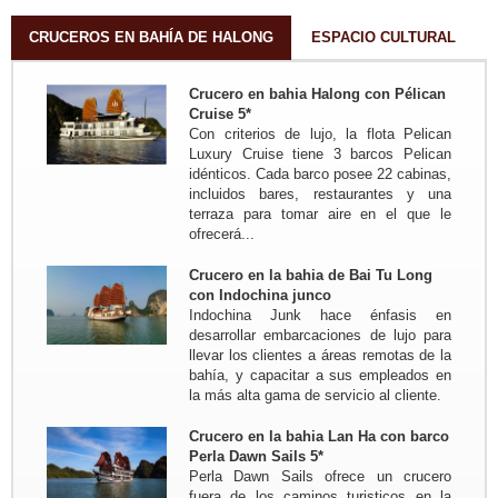
Trayecto en resumen: Hanoi - Lago
ThacBa - Thong Nguyen - Pueblo
CRUCEROS EN BAHÍA DE HALONG
ESPACIO CULTURAL
Nam Dam - Meo...
Grupo: Familia MIKOLAJCZAK (07
Crucero en bahia Halong con Pélican
personas de...
Cruise 5*
Trayecto en resumen: Saigon -
Con criterios de lujo, la flota Pelican
MyTho - VinhLong ( en casa de
Luxury Cruise tiene 3 barcos Pelican
habitante) - CanTho ( En casa de
idénticos. Cada barco posee 22 cabinas,
habitante ) - HoiAn - Hue - Hanoi -
incluidos bares, restaurantes y una
MaiChau - HoaLu - Bahia de...
terraza para tomar aire en el que le
Grupo: Familia de JADOUL (05
ofrecerá...
personas)
Viaje de Norte a Centr : Hanoi - Mai
Hich - Pu Luong Retreat - Pueblo
Crucero en la bahia de Bai Tu Long
Kho Muong - Tam Coc - Vinh -
con Indochina junco
Cueva Phong Nha - Hue - HoiAn -
Indochina Junk hace énfasis en
My Son - Hanoi - Bahia de...
desarrollar embarcaciones de lujo para
Grupo: Familia COIGNARD
llevar los clientes a áreas remotas de la
Stephane (05 personas)
bahía, y capacitar a sus empleados en
Viaje al Norte de Vietnam para
la más alta gama de servicio al cliente.
descubrir Vietnam autentico : Hanoi
- MaiHich - Pu Luong Retreat -
Crucero en la bahia Lan Ha con barco
Pueblo Kho Muong - Pueblo Huou -
Perla Dawn Sails 5*
Tam Coc - Cat Ba - Isla...
Perla Dawn Sails ofrece un crucero
Grupo: Sra Annette DELESTRE y
fuera de los caminos turisticos en la