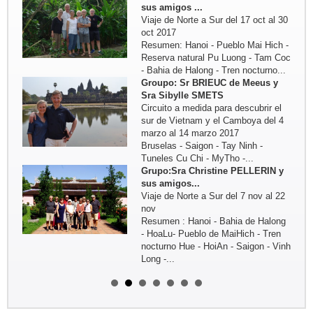
sus amigos ...
Viaje de Norte a Sur del 17 oct al 30
oct 2017
Resumen: Hanoi - Pueblo Mai Hich -
Reserva natural Pu Luong - Tam Coc
- Bahia de Halong - Tren nocturno...
Groupo: Sr BRIEUC de Meeus y
Sra Sibylle SMETS
Circuito a medida para descubrir el
sur de Vietnam y el Camboya del 4
marzo al 14 marzo 2017
Bruselas - Saigon - Tay Ninh -
Tuneles Cu Chi - MyTho -...
Grupo:Sra Christine PELLERIN y
sus amigos...
Viaje de Norte a Sur del 7 nov al 22
nov
Resumen : Hanoi - Bahia de Halong
- HoaLu- Pueblo de MaiHich - Tren
nocturno Hue - HoiAn - Saigon - Vinh
Long -...
Grupo: Sra Michelle BOUTIN y sus
amigos ...
Del 4oct - al 19 oct 2016: Viaje fuera
de lo commul en el norte de Vietnam