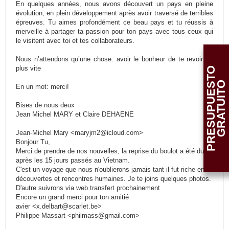
En quelques années, nous avons découvert un pays en pleine
évolution, en plein développement après avoir traversé de terribles
épreuves. Tu aimes profondément ce beau pays et tu réussis à
merveille à partager ta passion pour ton pays avec tous ceux qui
le visitent avec toi et tes collaborateurs.
Nous n’attendons qu’une chose: avoir le bonheur de te revoir au
plus vite
P
R
E
S
U
P
U
E
T
O
G
R
A
T
U
I
T
S
O
En un mot: merci!
Bises de nous deux
Jean Michel MARY et Claire DEHAENE
Jean-Michel Mary <maryjm2@icloud.com>
Bonjour Tu,
Merci de prendre de nos nouvelles, la reprise du boulot a été dure
après les 15 jours passés au Vietnam.
C'est un voyage que nous n'oublierons jamais tant il fut riche en
découvertes et rencontres humaines. Je te joins quelques photos.
D'autre suivrons via web transfert prochainement
Encore un grand merci pour ton amitié
avier <x.delbart@scarlet.be>
Philippe Massart <philmass@gmail.com>