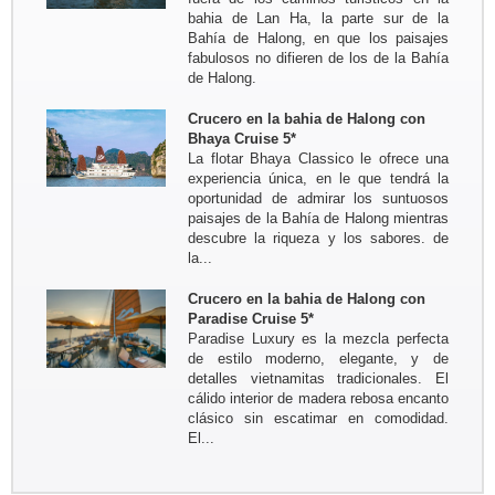
sus amigos ...
bahia de Lan Ha, la parte sur de la
Viaje de Norte a Sur del 17 oct al 30
Bahía de Halong, en que los paisajes
oct 2017
fabulosos no difieren de los de la Bahía
Resumen: Hanoi - Pueblo Mai Hich -
de Halong.
Reserva natural Pu Luong - Tam Coc
- Bahia de Halong - Tren nocturno...
Crucero en la bahia de Halong con
Groupo: Sr BRIEUC de Meeus y
Bhaya Cruise 5*
Sra Sibylle SMETS
La flotar Bhaya Classico le ofrece una
Circuito a medida para descubrir el
experiencia única, en le que tendrá la
sur de Vietnam y el Camboya del 4
oportunidad de admirar los suntuosos
marzo al 14 marzo 2017
paisajes de la Bahía de Halong mientras
Bruselas - Saigon - Tay Ninh -
descubre la riqueza y los sabores. de
Tuneles Cu Chi - MyTho -...
la...
Crucero en la bahia de Halong con
Paradise Cruise 5*
Paradise Luxury es la mezcla perfecta
de estilo moderno, elegante, y de
detalles vietnamitas tradicionales. El
cálido interior de madera rebosa encanto
clásico sin escatimar en comodidad.
El...