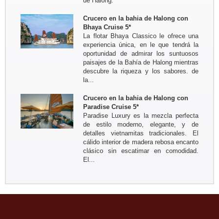
de Halong.
Reserva natural Pu Luong - Tam Coc
- Bahia de Halong - Tren nocturno...
Crucero en la bahia de Halong con
Groupo: Sr BRIEUC de Meeus y
Bhaya Cruise 5*
Sra Sibylle SMETS
La flotar Bhaya Classico le ofrece una
Circuito a medida para descubrir el
experiencia única, en le que tendrá la
sur de Vietnam y el Camboya del 4
oportunidad de admirar los suntuosos
marzo al 14 marzo 2017
paisajes de la Bahía de Halong mientras
Bruselas - Saigon - Tay Ninh -
descubre la riqueza y los sabores. de
Tuneles Cu Chi - MyTho -...
la...
Crucero en la bahia de Halong con
Paradise Cruise 5*
Paradise Luxury es la mezcla perfecta
de estilo moderno, elegante, y de
detalles vietnamitas tradicionales. El
cálido interior de madera rebosa encanto
clásico sin escatimar en comodidad.
El...