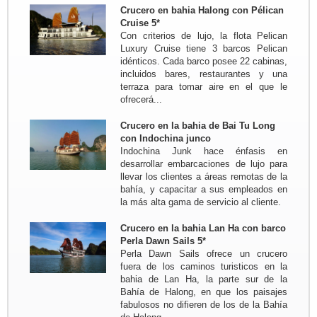
Crucero en bahia Halong con Pélican
personas de...
Cruise 5*
Trayecto en resumen: Saigon -
Con criterios de lujo, la flota Pelican
MyTho - VinhLong ( en casa de
Luxury Cruise tiene 3 barcos Pelican
habitante) - CanTho ( En casa de
idénticos. Cada barco posee 22 cabinas,
habitante ) - HoiAn - Hue - Hanoi -
incluidos bares, restaurantes y una
MaiChau - HoaLu - Bahia de...
terraza para tomar aire en el que le
Grupo: Familia de JADOUL (05
ofrecerá...
personas)
Viaje de Norte a Centr : Hanoi - Mai
Hich - Pu Luong Retreat - Pueblo
Crucero en la bahia de Bai Tu Long
Kho Muong - Tam Coc - Vinh -
con Indochina junco
Cueva Phong Nha - Hue - HoiAn -
Indochina Junk hace énfasis en
My Son - Hanoi - Bahia de...
desarrollar embarcaciones de lujo para
Grupo: Familia COIGNARD
llevar los clientes a áreas remotas de la
Stephane (05 personas)
bahía, y capacitar a sus empleados en
Viaje al Norte de Vietnam para
la más alta gama de servicio al cliente.
descubrir Vietnam autentico : Hanoi
- MaiHich - Pu Luong Retreat -
Crucero en la bahia Lan Ha con barco
Pueblo Kho Muong - Pueblo Huou -
Perla Dawn Sails 5*
Tam Coc - Cat Ba - Isla...
Perla Dawn Sails ofrece un crucero
Grupo: Sra Annette DELESTRE y
fuera de los caminos turisticos en la
sus amigos ...
bahia de Lan Ha, la parte sur de la
Viaje de Norte a Sur del 17 oct al 30
Bahía de Halong, en que los paisajes
oct 2017
fabulosos no difieren de los de la Bahía
Resumen: Hanoi - Pueblo Mai Hich -