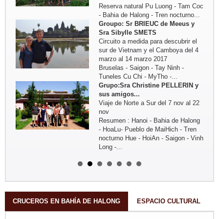
Reserva natural Pu Luong - Tam Coc
- Bahia de Halong - Tren nocturno...
Groupo: Sr BRIEUC de Meeus y
Sra Sibylle SMETS
Circuito a medida para descubrir el
sur de Vietnam y el Camboya del 4
marzo al 14 marzo 2017
Bruselas - Saigon - Tay Ninh -
Tuneles Cu Chi - MyTho -...
Grupo:Sra Christine PELLERIN y
sus amigos...
Viaje de Norte a Sur del 7 nov al 22
nov
Resumen : Hanoi - Bahia de Halong
- HoaLu- Pueblo de MaiHich - Tren
nocturno Hue - HoiAn - Saigon - Vinh
Long -...
Grupo: Sra Michelle BOUTIN y sus
amigos ...
Del 4oct - al 19 oct 2016: Viaje fuera
de lo commul en el norte de Vietnam
Trayecto en resumen: Hanoi - Lago
ThacBa - Thong Nguyen - Pueblo
CRUCEROS EN BAHÍA DE HALONG
ESPACIO CULTURAL
Nam Dam - Meo...
Grupo: Familia MIKOLAJCZAK (07