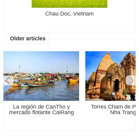
etnam
Chau Doc, Vietnam
Older articles
etnam
La región de CanTho y
Torres Cham de Po
mercado flotante CaiRang
Nha Trang