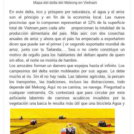
Mapa del delta del Mekong en Vietnam
En este delta, rico y próspero por naturaleza, el agua y el arroz
son el principio y en fin de la economia local. Las nueve
procinvias que lo componen representan el 12% de la superficie
total de Vietnam,pero cada año proporcionan la totalidad de la
producción alimentaria del pais. Más aún: con dos cosechas
anuales de arroz y ahora que el pais ha empezado a exportarlom
dicen que puede ser el primer ( or segundo exportador mundial de
arroz, junto con la Tailandia.... Sea o no cierto constituye un
motivo de orgullo para los habitantes del deltam aparte de quem
sin ellos, el norte se moriria de hambre.
Los arrozales forman un damero que espejea hasta el infinito. Los
campesinos del delta están moldeados por sus aguas. Le debe
mucho al rio. Sin él no hay nada. Las labores agricolas, la persam
los transportes, las tradiciones, incluso las distracciones, todo
depende del Mekong. Aquí no se camina, se navega. Preguntad a
cualquier vietnamita. Os contestará que para circular por este
asfixiante laberinto de caminos acuáticos invadidos por la
vegetación una barca le resulta más útil que una bicicleta
Agua y