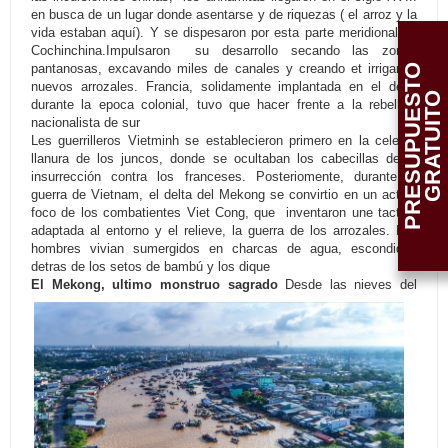
en busca de un lugar donde asentarse y de riquezas ( el arroz y la
vida estaban aquí). Y se dispesaron por esta parte meridional de
Cochinchina.Impulsaron su desarrollo secando las zonas
pantanosas, excavando miles de canales y creando et irrigando
P
R
E
S
U
P
U
E
T
O
G
R
A
T
U
I
T
nuevos arrozales. Francia, solidamente implantada en el delta
S
O
durante la epoca colonial, tuvo que hacer frente a la rebellion
nacionalista de sur
Les guerrilleros Vietminh se establecieron primero en la celebre
llanura de los juncos, donde se ocultaban los cabecillas de la
insurrección contra los franceses. Posteriomente, durante la
guerra de Vietnam, el delta del Mekong se convirtio en un activo
foco de los combatientes Viet Cong, que inventaron une tactica
adaptada al entorno y el relieve, la guerra de los arrozales. Los
hombres vivian sumergidos en charcas de agua, escondidos
detras de los setos de bambú y los dique
El Mekong, ultimo monstruo sagrado
Desde las nieves del