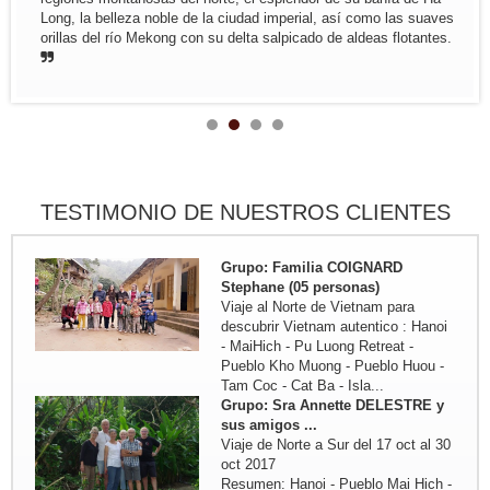
personas de...
Long, la belleza noble de la ciudad imperial, así como las suaves
Trayecto en resumen: Saigon -
orillas del río Mekong con su delta salpicado de aldeas flotantes.
MyTho - VinhLong ( en casa de
habitante) - CanTho ( En casa de
habitante ) - HoiAn - Hue - Hanoi -
MaiChau - HoaLu - Bahia de...
Grupo: Familia de JADOUL (05
personas)
Viaje de Norte a Centr : Hanoi - Mai
Hich - Pu Luong Retreat - Pueblo
TESTIMONIO DE NUESTROS CLIENTES
Kho Muong - Tam Coc - Vinh -
Cueva Phong Nha - Hue - HoiAn -
My Son - Hanoi - Bahia de...
Grupo: Familia COIGNARD
Stephane (05 personas)
Viaje al Norte de Vietnam para
descubrir Vietnam autentico : Hanoi
- MaiHich - Pu Luong Retreat -
Pueblo Kho Muong - Pueblo Huou -
Tam Coc - Cat Ba - Isla...
Grupo: Sra Annette DELESTRE y
sus amigos ...
Viaje de Norte a Sur del 17 oct al 30
oct 2017
Resumen: Hanoi - Pueblo Mai Hich -