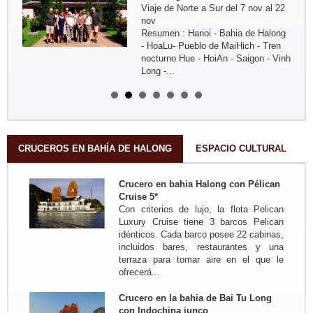
Viaje de Norte a Sur del 7 nov al 22
nov
Resumen : Hanoi - Bahia de Halong
- HoaLu- Pueblo de MaiHich - Tren
nocturno Hue - HoiAn - Saigon - Vinh
Long -...
Grupo: Sra Michelle BOUTIN y sus
amigos ...
Del 4oct - al 19 oct 2016: Viaje fuera
de lo commul en el norte de Vietnam
Trayecto en resumen: Hanoi - Lago
ThacBa - Thong Nguyen - Pueblo
CRUCEROS EN BAHÍA DE HALONG
ESPACIO CULTURAL
Nam Dam - Meo...
Grupo: Familia MIKOLAJCZAK (07
Crucero en bahia Halong con Pélican
personas de...
Cruise 5*
Trayecto en resumen: Saigon -
Con criterios de lujo, la flota Pelican
MyTho - VinhLong ( en casa de
Luxury Cruise tiene 3 barcos Pelican
habitante) - CanTho ( En casa de
idénticos. Cada barco posee 22 cabinas,
habitante ) - HoiAn - Hue - Hanoi -
incluidos bares, restaurantes y una
MaiChau - HoaLu - Bahia de...
terraza para tomar aire en el que le
Grupo: Familia de JADOUL (05
ofrecerá...
personas)
Viaje de Norte a Centr : Hanoi - Mai
Hich - Pu Luong Retreat - Pueblo
Crucero en la bahia de Bai Tu Long
Kho Muong - Tam Coc - Vinh -
con Indochina junco