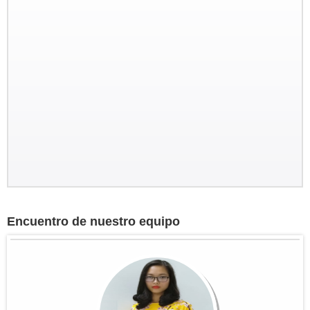
Groupo: Sr BRIEUC de Meeus y
Sra Sibylle SMETS
Encuentro de nuestro equipo
Circuito a medida para descubrir el
sur de Vietnam y el Camboya del 4
marzo al 14 marzo 2017
Bruselas - Saigon - Tay Ninh -
Tuneles Cu Chi - MyTho -...
Grupo:Sra Christine PELLERIN y
sus amigos...