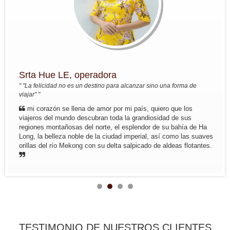
Viaje de Norte a Sur del 7 nov al 22
nov
Resumen : Hanoi - Bahia de Halong
- HoaLu- Pueblo de MaiHich - Tren
nocturno Hue - HoiAn - Saigon - Vinh
Long -...
Grupo: Sra Michelle BOUTIN y sus
amigos ...
Srta Hue LE, operadora
Del 4oct - al 19 oct 2016: Viaje fuera
" "La felicidad no es un destino para alcanzar sino una forma de
de lo commul en el norte de Vietnam
viajar" "
Trayecto en resumen: Hanoi - Lago
ThacBa - Thong Nguyen - Pueblo
mi corazón se llena de amor por mi país, quiero que los
Nam Dam - Meo...
viajeros del mundo descubran toda la grandiosidad de sus
Grupo: Familia MIKOLAJCZAK (07
regiones montañosas del norte, el esplendor de su bahía de Ha
personas de...
Long, la belleza noble de la ciudad imperial, así como las suaves
Trayecto en resumen: Saigon -
orillas del río Mekong con su delta salpicado de aldeas flotantes.
MyTho - VinhLong ( en casa de
habitante) - CanTho ( En casa de
habitante ) - HoiAn - Hue - Hanoi -
MaiChau - HoaLu - Bahia de...
Grupo: Familia de JADOUL (05
personas)
Viaje de Norte a Centr : Hanoi - Mai
Hich - Pu Luong Retreat - Pueblo
TESTIMONIO DE NUESTROS CLIENTES
Kho Muong - Tam Coc - Vinh -