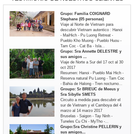
Cueva Phong Nha - Hue - HoiAn -
My Son - Hanoi - Bahia de...
Grupo: Familia COIGNARD
Stephane (05 personas)
Viaje al Norte de Vietnam para
descubrir Vietnam autentico : Hanoi
- MaiHich - Pu Luong Retreat -
Pueblo Kho Muong - Pueblo Huou -
Tam Coc - Cat Ba - Isla...
Grupo: Sra Annette DELESTRE y
sus amigos ...
Viaje de Norte a Sur del 17 oct al 30
oct 2017
Resumen: Hanoi - Pueblo Mai Hich -
Reserva natural Pu Luong - Tam Coc
- Bahia de Halong - Tren nocturno...
Groupo: Sr BRIEUC de Meeus y
Sra Sibylle SMETS
Circuito a medida para descubrir el
sur de Vietnam y el Camboya del 4
marzo al 14 marzo 2017
Bruselas - Saigon - Tay Ninh -
Tuneles Cu Chi - MyTho -...
Grupo:Sra Christine PELLERIN y
sus amigos...