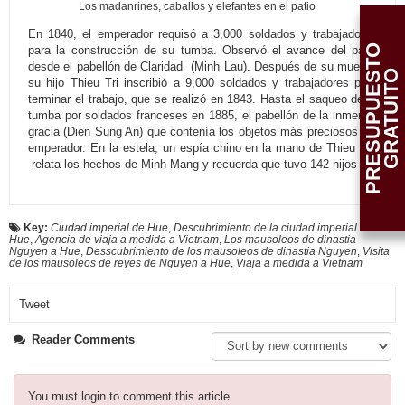
Los madanrines, caballos y elefantes en el patio
En 1840, el emperador requisó a 3,000 soldados y trabajadores
P
R
E
S
U
P
U
E
T
O
G
R
A
T
U
I
T
para la construcción de su tumba. Observó el avance del patio
desde el pabellón de Claridad (Minh Lau). Después de su muerte,
S
O
su hijo Thieu Tri inscribió a 9,000 soldados y trabajadores para
terminar el trabajo, que se realizó en 1843. Hasta el saqueo de la
tumba por soldados franceses en 1885, el pabellón de la inmensa
gracia (Dien Sung An) que contenía los objetos más preciosos del
emperador. En la estela, un espía chino en la mano de Thieu Tri
relata los hechos de Minh Mang y recuerda que tuvo 142 hijos
Key:
Ciudad imperial de Hue
,
Descubrimiento de la ciudad imperial de
Hue
,
Agencia de viaja a medida a Vietnam
,
Los mausoleos de dinastia
Nguyen a Hue
,
Desscubrimiento de los mausoleos de dinastia Nguyen
,
Visita
de los mausoleos de reyes de Nguyen a Hue
,
Viaja a medida a Vietnam
Tweet
Reader Comments
You must login to comment this article