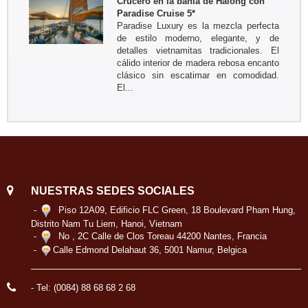
Crucero en la bahia de Halong con
Paradise Cruise 5*
Paradise Luxury es la mezcla perfecta
de estilo moderno, elegante, y de
detalles vietnamitas tradicionales. El
cálido interior de madera rebosa encanto
clásico sin escatimar en comodidad.
El...
NUESTRAS SEDES SOCIALES
-
Piso 12A09, Edificio FLC Green, 18 Boulevard Pham Hung,
Distrito Nam Tu Liem, Hanoi, Vietnam
-
No , 2C Calle de Clos Toreau 44200 Nantes, Francia
-
Calle Edmond Delahaut 36, 5001 Namur, Belgica
- Tel: (0084) 88 68 68 2 68