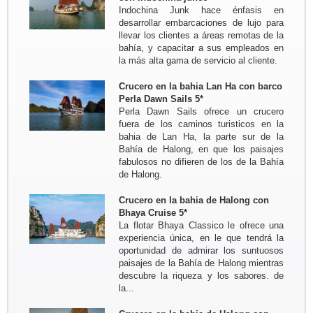
Cueva Phong Nha - Hue - HoiAn -
Indochina Junk hace énfasis en
My Son - Hanoi - Bahia de...
desarrollar embarcaciones de lujo para
Grupo: Familia COIGNARD
llevar los clientes a áreas remotas de la
Stephane (05 personas)
bahía, y capacitar a sus empleados en
Viaje al Norte de Vietnam para
la más alta gama de servicio al cliente.
descubrir Vietnam autentico : Hanoi
- MaiHich - Pu Luong Retreat -
Crucero en la bahia Lan Ha con barco
Pueblo Kho Muong - Pueblo Huou -
Perla Dawn Sails 5*
Tam Coc - Cat Ba - Isla...
Perla Dawn Sails ofrece un crucero
Grupo: Sra Annette DELESTRE y
fuera de los caminos turisticos en la
sus amigos ...
bahia de Lan Ha, la parte sur de la
Viaje de Norte a Sur del 17 oct al 30
Bahía de Halong, en que los paisajes
oct 2017
fabulosos no difieren de los de la Bahía
Resumen: Hanoi - Pueblo Mai Hich -
de Halong.
Reserva natural Pu Luong - Tam Coc
- Bahia de Halong - Tren nocturno...
Crucero en la bahia de Halong con
Groupo: Sr BRIEUC de Meeus y
Bhaya Cruise 5*
Sra Sibylle SMETS
La flotar Bhaya Classico le ofrece una
Circuito a medida para descubrir el
experiencia única, en le que tendrá la
sur de Vietnam y el Camboya del 4
oportunidad de admirar los suntuosos
marzo al 14 marzo 2017
paisajes de la Bahía de Halong mientras
Bruselas - Saigon - Tay Ninh -
descubre la riqueza y los sabores. de
Tuneles Cu Chi - MyTho -...
la...