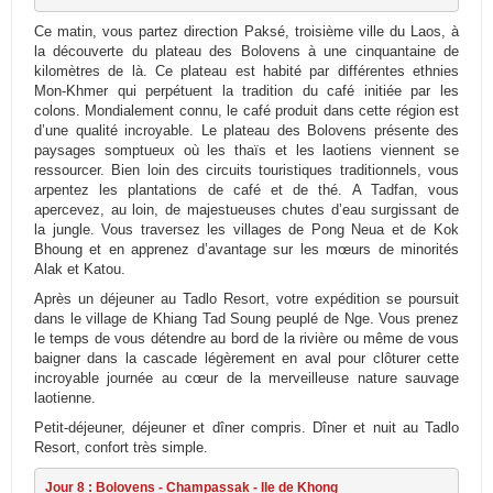
Ce matin, vous partez direction Paksé, troisième ville du Laos, à
la découverte du plateau des Bolovens à une cinquantaine de
kilomètres de là. Ce plateau est habité par différentes ethnies
Mon-Khmer qui perpétuent la tradition du café initiée par les
colons. Mondialement connu, le café produit dans cette région est
d’une qualité incroyable. Le plateau des Bolovens présente des
paysages somptueux où les thaïs et les laotiens viennent se
ressourcer. Bien loin des circuits touristiques traditionnels, vous
arpentez les plantations de café et de thé. A Tadfan, vous
apercevez, au loin, de majestueuses chutes d’eau surgissant de
la jungle. Vous traversez les villages de Pong Neua et de Kok
Bhoung et en apprenez d’avantage sur les mœurs de minorités
Alak et Katou.
Après un déjeuner au Tadlo Resort, votre expédition se poursuit
dans le village de Khiang Tad Soung peuplé de Nge. Vous prenez
le temps de vous détendre au bord de la rivière ou même de vous
baigner dans la cascade légèrement en aval pour clôturer cette
incroyable journée au cœur de la merveilleuse nature sauvage
laotienne.
Petit-déjeuner, déjeuner et dîner compris. Dîner et nuit au Tadlo
Resort, confort très simple.
Jour 8 : Bolovens - Champassak - Ile de Khong