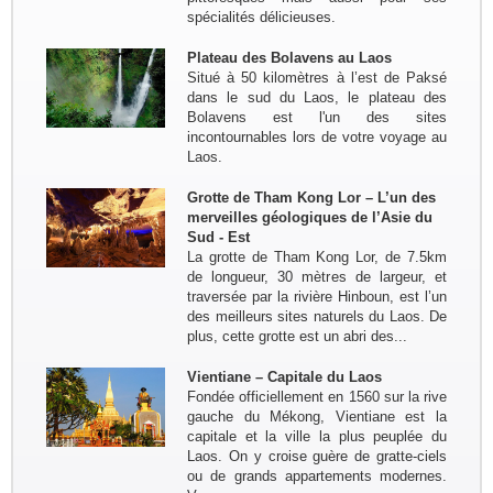
spécialités délicieuses.
Voyage à la carte du 4 oct au 19 oct
2022: Marseille - Hanoi - Croisière
dans la baie de Lan Ha - Marché
Plateau des Bolavens au Laos
ethnique Bac Ha - Thong Nguyen (
Situé à 50 kilomètres à l’est de Paksé
Hoang Su Phi) - Lac...
dans le sud du Laos, le plateau des
Bolavens est l'un des sites
incontournables lors de votre voyage au
Laos.
Grotte de Tham Kong Lor – L’un des
merveilles géologiques de l’Asie du
Sud - Est
La grotte de Tham Kong Lor, de 7.5km
de longueur, 30 mètres de largeur, et
traversée par la rivière Hinboun, est l’un
des meilleurs sites naturels du Laos. De
plus, cette grotte est un abri des...
Vientiane – Capitale du Laos
Fondée officiellement en 1560 sur la rive
gauche du Mékong, Vientiane est la
capitale et la ville la plus peuplée du
Laos. On y croise guère de gratte-ciels
ou de grands appartements modernes.