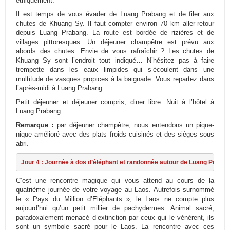
éthiquement.
Il est temps de vous évader de Luang Prabang et de filer aux
chutes de Khuang Sy. Il faut compter environ 70 km aller-retour
depuis Luang Prabang. La route est bordée de rizières et de
villages pittoresques. Un déjeuner champêtre est prévu aux
abords des chutes. Envie de vous rafraîchir ? Les chutes de
Khuang Sy sont l’endroit tout indiqué… N’hésitez pas à faire
trempette dans les eaux limpides qui s’écoulent dans une
multitude de vasques propices à la baignade. Vous repartez dans
l’après-midi à Luang Prabang.
Petit déjeuner et déjeuner compris, diner libre. Nuit à l’hôtel à
Luang Prabang.
Remarque :
par déjeuner champêtre, nous entendons un pique-
nique amélioré avec des plats froids cuisinés et des sièges sous
abri.
Jour 4 : Journée à dos d’éléphant et randonnée autour de Luang Praban
C’est une rencontre magique qui vous attend au cours de la
quatrième journée de votre voyage au Laos. Autrefois surnommé
le « Pays du Million d’Eléphants », le Laos ne compte plus
aujourd’hui qu’un petit millier de pachydermes. Animal sacré,
paradoxalement menacé d’extinction par ceux qui le vénèrent, ils
sont un symbole sacré pour le Laos. La rencontre avec ces