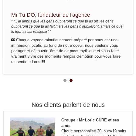
(21personnes)
Voyage à la carte du 4 oct au 19 oct
Mr Tu DO, fondateur de l'agence
2022: Marseille - Hanoi - Croisière
dans la baie de Lan Ha - Marché
" " J'ai appris que les gens oublieront ce que tu as dit, les gens
ethnique Bac Ha - Thong Nguyen (
oublieront ce que tu as fait mais les gens n'oublieront jamais ce que
Hoang Su Phi) - Lac...
tu leur as fait ressentir" "
Groupe: SOURIONS A LA VIE ( 17
Chaque voyage minutieusement préparé par nous est une
personnes)
immersion locale, au fond de notre coeur, nous voulons vous
Circuit à la carte pour le groupe
partager et découvrir l'âme de ce pays mythique et vous faire
SOURIONS A LA VIE du 16
vraiment vivre des moments remplis d'émotion pour vous faire
septembre au 2 octobre 2022
ressentir le Laos
Trajet en bref: Marseille - Saigon -
Delta du Mekong - Can Tho - Hoi...
Remerciement de la famille
Kermorvant
La famille Kermorvant a passé un
voyage inoubliable du Sud au Nord
du Vietnam en Juillet 2024.
Nos clients parlent de nous
Groupe : Mr Loric CURE et ses
amis
Circuit personnalisé 20 jours/19 nuits