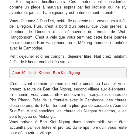
Li Phi, rapides bouillonnants. Ces chutes sont considérées
comme un piège à mauvais esprits par les laotiens qui ne s'y
aventurent jamais. La baignade y est naturellement interdite.
Vous déjeunez à Don Det, petite île apprécié des voyageurs initiés
de la région. Puis, c’est à bord d’un bateau que vous prenez la
direction de Donsom à la découverte du temple de Wat-
Hangdonsom. C’est à vélo que vous terminez cette belle journée
en direction de Ban Hangkhone, où le Mékong marque la frontière
avec le Cambodge.
Petit déjeuner et dîner compris, déjeuner libre. Nuit chez habitant
à l'île de Khong, confort très simple.
Jour 10 : Ile de Khone - Ban Kiet Ngong
C’est l’avant dernière journée de votre circuit au Laos et vous
prenez la route de Ban Kiet Ngong, second village aux éléphants.
En chemin, vous vous arrêtez découvrir les incroyables chutes de
Pha Pheng. Près de la frontière avec le Cambodge, ces chutes
d’eau de près de 10 km forment la plus grande cascade d’Asie du
Sud-Est. Aussi appelées les chutes du Niagara Asiaticas, elles
sont le joyau du Mékong…
Vous arrivez à Ban Kiet Ngong dans l’après-midi. Vous êtes
accueillis par vos hôtes et profitez du temps libre qu’il vous reste
pour découvrir le village.