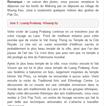
Remarque :
en saison des pluies, vous pouvez remplacer le
déjeuner sur les bords du Mékong par un déjeuner au village de
Muong Keo, situé à seulement quelques mètres des grottes de
Pak Ou.
Jour 3 : Luang Prabang - Khuang Sy
Votre visite de Luang Prabang continue en ce troisième jour de
votre voyage au Laos. Point de meilleure entame pour cette
journée que de visiter le Vat Xieng Thong ou Temple de la Cité
Royale. Le site est un vaste ensemble d’édifices sacrés et
probablement le plus beau temple de la ville, ainsi que l’un des
joyaux de l’art lao. Ce n’est donc pas pour rien que ce temple a
été protégé au titre du Patrimoine mondial.
Après le plus beau temple de la ville, vous visitez ensuite le Vat
Visoun qui est lui le plus vieux temple de Luang Prabang. Avec
ses fenêtres à balustres en bois, largement inspirées du temple
khmer Vat Phou, ce temple ne ressemble à aucun autre. Vient
ensuite la visite du Traditional Arts and Ethnology Centre. La
découverte de ce musée est une véritable immersion dans le
monde des arts traditionnels du Laos et de ces groupes ethniques.
Après cette découverte théorique des arts traditionnels, vous vous
rendez à Ock Pop Tock, un centre de tissage reconnu qui fait la
part belle aux techniques artisanales et s’attache à travailler