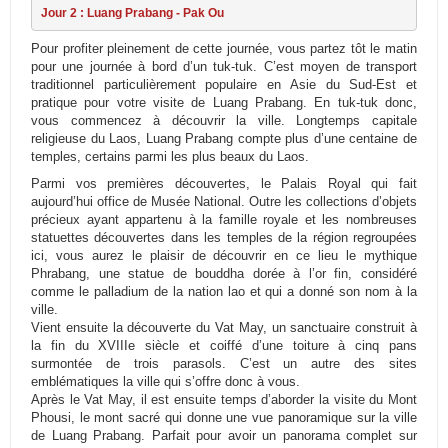
Jour 2 : Luang Prabang - Pak Ou
Pour profiter pleinement de cette journée, vous partez tôt le matin
pour une journée à bord d’un tuk-tuk. C’est moyen de transport
traditionnel particulièrement populaire en Asie du Sud-Est et
pratique pour votre visite de Luang Prabang. En tuk-tuk donc,
vous commencez à découvrir la ville. Longtemps capitale
religieuse du Laos, Luang Prabang compte plus d’une centaine de
temples, certains parmi les plus beaux du Laos.
Parmi vos premières découvertes, le Palais Royal qui fait
aujourd’hui office de Musée National. Outre les collections d’objets
précieux ayant appartenu à la famille royale et les nombreuses
statuettes découvertes dans les temples de la région regroupées
ici, vous aurez le plaisir de découvrir en ce lieu le mythique
Phrabang, une statue de bouddha dorée à l’or fin, considéré
comme le palladium de la nation lao et qui a donné son nom à la
ville.
Vient ensuite la découverte du Vat May, un sanctuaire construit à
la fin du XVIIIe siècle et coiffé d’une toiture à cinq pans
surmontée de trois parasols. C’est un autre des sites
emblématiques la ville qui s’offre donc à vous.
Après le Vat May, il est ensuite temps d’aborder la visite du Mont
Phousi, le mont sacré qui donne une vue panoramique sur la ville
de Luang Prabang. Parfait pour avoir un panorama complet sur