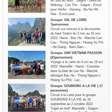
du Sud au Nord : Saigon - Delta du
Mékong - Can Tho - Saigon - Envol
pour HoiAn - Danang - Ba Na Hill -
Hue - Envol pour...
Groupe: VAL DE LOIRE
7personnes
Circuit sur mesure à la découverte
du haut Tonkin du 3 nov au 16 nov
2022: Hanoi - Bac Ha - Marché Can
Cau - Thong Nguyen - Hoang Su Phi
- Ha Giang - Nam Dam -...
Groupe: VAR VIETNAM PASSION
(21personnes)
Voyage à la carte du 4 oct au 19 oct
2022: Marseille - Hanoi - Croisière
dans la baie de Lan Ha - Marché
ethnique Bac Ha - Thong Nguyen (
Hoang Su Phi) - Lac...
Groupe: SOURIONS A LA VIE ( 17
personnes)
Circuit à la carte pour le groupe
SOURIONS A LA VIE du 16
septembre au 2 octobre 2022
Trajet en bref: Marseille - Saigon -