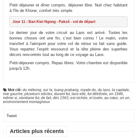
Petit déjeuner et dîner compris, déjeuner libre. Nuit chez habitant
à l'île de Khone, confort très simple.
Jour 11 : Ban Kiet Ngong - Paksé - vol de départ
Le dernier jour de votre circuit au Laos est arrivé. Toutes les
bonnes choses ont une fin, c’est bien connu ! Le matin, votre
transfert à l'aéroport pour votre vol de retour se fait sans guide.
Vous repartez l’esprit ressourcé et la tête pleine des superbes
décors rencontrés tout au long de ce voyage au Laos.
Petit-déjeuner compris. Repas libres. Votre chambre est disponible
jusqu'à 12h.
Mot clé:
du mékong
,
sur la
,
luang prabang
,
royale du
,
du laos
,
la capitale
,
rive gauche
,
plusieurs siècles
,
durant fut
,
laos elle
,
fut détrônée
,
en 1946
,
même si
,
vientiane fut
,
de fait
,
dès 1563
,
est nichée
,
et lovée
,
au cœur
,
un un
,
environnement montagneux
Tweet
Articles plus récents