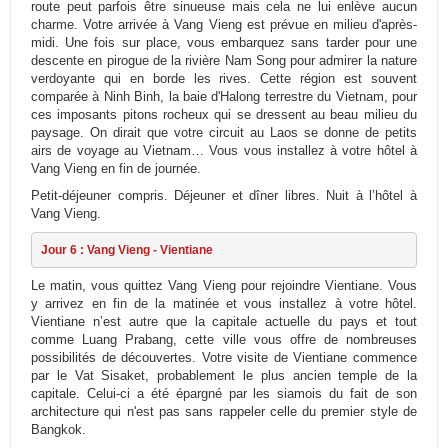
route peut parfois être sinueuse mais cela ne lui enlève aucun
charme. Votre arrivée à Vang Vieng est prévue en milieu d'après-
midi. Une fois sur place, vous embarquez sans tarder pour une
descente en pirogue de la rivière Nam Song pour admirer la nature
verdoyante qui en borde les rives. Cette région est souvent
comparée à Ninh Binh, la baie d'Halong terrestre du Vietnam, pour
ces imposants pitons rocheux qui se dressent au beau milieu du
paysage. On dirait que votre circuit au Laos se donne de petits
airs de voyage au Vietnam… Vous vous installez à votre hôtel à
Vang Vieng en fin de journée.
Petit-déjeuner compris. Déjeuner et dîner libres. Nuit à l’hôtel à
Vang Vieng.
Jour 6 : Vang Vieng - Vientiane
Le matin, vous quittez Vang Vieng pour rejoindre Vientiane. Vous
y arrivez en fin de la matinée et vous installez à votre hôtel.
Vientiane n’est autre que la capitale actuelle du pays et tout
comme Luang Prabang, cette ville vous offre de nombreuses
possibilités de découvertes. Votre visite de Vientiane commence
par le Vat Sisaket, probablement le plus ancien temple de la
capitale. Celui-ci a été épargné par les siamois du fait de son
architecture qui n'est pas sans rappeler celle du premier style de
Bangkok.