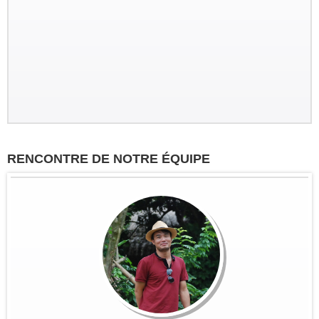
Groupe : Mr Loric CURE et ses
amis
Circuit personnalisé 20 jours/19 nuits
RENCONTRE DE NOTRE ÉQUIPE
du Sud au Nord : Saigon - Delta du
Mékong - Can Tho - Saigon - Envol
pour HoiAn - Danang - Ba Na Hill -
Hue - Envol pour...
Groupe: VAL DE LOIRE
7personnes
Circuit sur mesure à la découverte
du haut Tonkin du 3 nov au 16 nov
2022: Hanoi - Bac Ha - Marché Can
Cau - Thong Nguyen - Hoang Su Phi
- Ha Giang - Nam Dam -...
Groupe: VAR VIETNAM PASSION