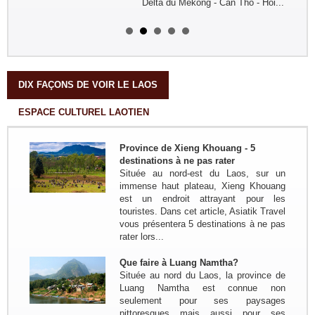
Delta du Mekong - Can Tho - Hoi...
Remerciement de la famille
Kermorvant
La famille Kermorvant a passé un
voyage inoubliable du Sud au Nord
du Vietnam en Juillet 2024.
DIX FAÇONS DE VOIR LE LAOS
ESPACE CULTUREL LAOTIEN
Groupe : Mr Loric CURE et ses
amis
Circuit personnalisé 20 jours/19 nuits
Province de Xieng Khouang - 5
du Sud au Nord : Saigon - Delta du
destinations à ne pas rater
Mékong - Can Tho - Saigon - Envol
Située au nord-est du Laos, sur un
pour HoiAn - Danang - Ba Na Hill -
immense haut plateau, Xieng Khouang
Hue - Envol pour...
est un endroit attrayant pour les
Groupe: VAL DE LOIRE
touristes. Dans cet article, Asiatik Travel
7personnes
vous présentera 5 destinations à ne pas
Circuit sur mesure à la découverte
rater lors...
du haut Tonkin du 3 nov au 16 nov
2022: Hanoi - Bac Ha - Marché Can
Que faire à Luang Namtha?
Cau - Thong Nguyen - Hoang Su Phi
Située au nord du Laos, la province de
- Ha Giang - Nam Dam -...
Luang Namtha est connue non
seulement pour ses paysages
Groupe: VAR VIETNAM PASSION
pittoresques mais aussi pour ses
(21personnes)