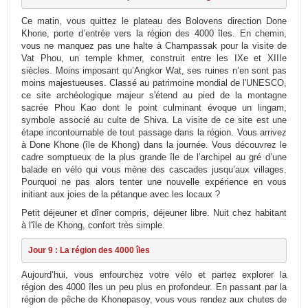
Ce matin, vous quittez le plateau des Bolovens direction Done
Khone, porte d’entrée vers la région des 4000 îles. En chemin,
vous ne manquez pas une halte à Champassak pour la visite de
Vat Phou, un temple khmer, construit entre les IXe et XIIIe
siècles. Moins imposant qu’Angkor Wat, ses ruines n’en sont pas
moins majestueuses. Classé au patrimoine mondial de l'UNESCO,
ce site archéologique majeur s'étend au pied de la montagne
sacrée Phou Kao dont le point culminant évoque un lingam,
symbole associé au culte de Shiva. La visite de ce site est une
étape incontournable de tout passage dans la région. Vous arrivez
à Done Khone (île de Khong) dans la journée. Vous découvrez le
cadre somptueux de la plus grande île de l’archipel au gré d’une
balade en vélo qui vous mène des cascades jusqu’aux villages.
Pourquoi ne pas alors tenter une nouvelle expérience en vous
initiant aux joies de la pétanque avec les locaux ?
Petit déjeuner et dîner compris, déjeuner libre. Nuit chez habitant
à l'île de Khong, confort très simple.
Jour 9 : La région des 4000 îles
Aujourd’hui, vous enfourchez votre vélo et partez explorer la
région des 4000 îles un peu plus en profondeur. En passant par la
région de pêche de Khonepasoy, vous vous rendez aux chutes de