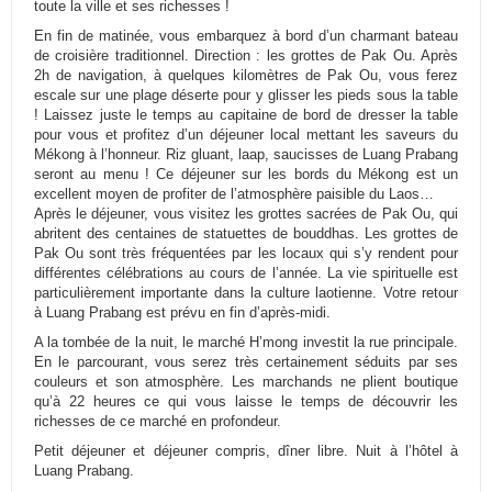
toute la ville et ses richesses !
En fin de matinée, vous embarquez à bord d’un charmant bateau
de croisière traditionnel. Direction : les grottes de Pak Ou. Après
2h de navigation, à quelques kilomètres de Pak Ou, vous ferez
escale sur une plage déserte pour y glisser les pieds sous la table
! Laissez juste le temps au capitaine de bord de dresser la table
pour vous et profitez d’un déjeuner local mettant les saveurs du
Mékong à l’honneur. Riz gluant, laap, saucisses de Luang Prabang
seront au menu ! Ce déjeuner sur les bords du Mékong est un
excellent moyen de profiter de l’atmosphère paisible du Laos…
Après le déjeuner, vous visitez les grottes sacrées de Pak Ou, qui
abritent des centaines de statuettes de bouddhas. Les grottes de
Pak Ou sont très fréquentées par les locaux qui s’y rendent pour
différentes célébrations au cours de l’année. La vie spirituelle est
particulièrement importante dans la culture laotienne. Votre retour
à Luang Prabang est prévu en fin d’après-midi.
A la tombée de la nuit, le marché H’mong investit la rue principale.
En le parcourant, vous serez très certainement séduits par ses
couleurs et son atmosphère. Les marchands ne plient boutique
qu’à 22 heures ce qui vous laisse le temps de découvrir les
richesses de ce marché en profondeur.
Petit déjeuner et déjeuner compris, dîner libre. Nuit à l’hôtel à
Luang Prabang.