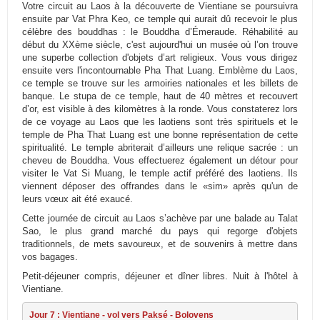
Votre circuit au Laos à la découverte de Vientiane se poursuivra
ensuite par Vat Phra Keo, ce temple qui aurait dû recevoir le plus
célèbre des bouddhas : le Bouddha d’Émeraude. Réhabilité au
début du XXème siècle, c'est aujourd'hui un musée où l’on trouve
une superbe collection d'objets d’art religieux. Vous vous dirigez
ensuite vers l'incontournable Pha That Luang. Emblème du Laos,
ce temple se trouve sur les armoiries nationales et les billets de
banque. Le stupa de ce temple, haut de 40 mètres et recouvert
d’or, est visible à des kilomètres à la ronde. Vous constaterez lors
de ce voyage au Laos que les laotiens sont très spirituels et le
temple de Pha That Luang est une bonne représentation de cette
spiritualité. Le temple abriterait d’ailleurs une relique sacrée : un
cheveu de Bouddha. Vous effectuerez également un détour pour
visiter le Vat Si Muang, le temple actif préféré des laotiens. Ils
viennent déposer des offrandes dans le «sim» après qu'un de
leurs vœux ait été exaucé.
Cette journée de circuit au Laos s’achève par une balade au Talat
Sao, le plus grand marché du pays qui regorge d'objets
traditionnels, de mets savoureux, et de souvenirs à mettre dans
vos bagages.
Petit-déjeuner compris, déjeuner et dîner libres. Nuit à l'hôtel à
Vientiane.
Jour 7 : Vientiane - vol vers Paksé - Bolovens