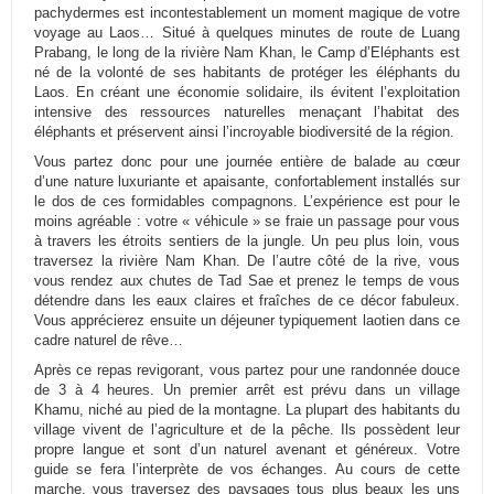
pachydermes est incontestablement un moment magique de votre
voyage au Laos… Situé à quelques minutes de route de Luang
Prabang, le long de la rivière Nam Khan, le Camp d’Eléphants est
né de la volonté de ses habitants de protéger les éléphants du
Laos. En créant une économie solidaire, ils évitent l’exploitation
intensive des ressources naturelles menaçant l’habitat des
éléphants et préservent ainsi l’incroyable biodiversité de la région.
Vous partez donc pour une journée entière de balade au cœur
d’une nature luxuriante et apaisante, confortablement installés sur
le dos de ces formidables compagnons. L’expérience est pour le
moins agréable : votre « véhicule » se fraie un passage pour vous
à travers les étroits sentiers de la jungle. Un peu plus loin, vous
traversez la rivière Nam Khan. De l’autre côté de la rive, vous
vous rendez aux chutes de Tad Sae et prenez le temps de vous
détendre dans les eaux claires et fraîches de ce décor fabuleux.
Vous apprécierez ensuite un déjeuner typiquement laotien dans ce
cadre naturel de rêve…
Après ce repas revigorant, vous partez pour une randonnée douce
de 3 à 4 heures. Un premier arrêt est prévu dans un village
Khamu, niché au pied de la montagne. La plupart des habitants du
village vivent de l’agriculture et de la pêche. Ils possèdent leur
propre langue et sont d’un naturel avenant et généreux. Votre
guide se fera l’interprète de vos échanges. Au cours de cette
marche, vous traversez des paysages tous plus beaux les uns