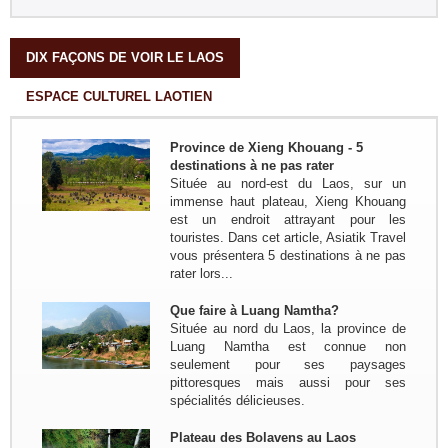
La famille Kermorvant a passé un
voyage inoubliable du Sud au Nord
du Vietnam en Juillet 2024.
DIX FAÇONS DE VOIR LE LAOS
ESPACE CULTUREL LAOTIEN
Groupe : Mr Loric CURE et ses
amis
Circuit personnalisé 20 jours/19 nuits
Province de Xieng Khouang - 5
du Sud au Nord : Saigon - Delta du
destinations à ne pas rater
Mékong - Can Tho - Saigon - Envol
Située au nord-est du Laos, sur un
pour HoiAn - Danang - Ba Na Hill -
immense haut plateau, Xieng Khouang
Hue - Envol pour...
est un endroit attrayant pour les
Groupe: VAL DE LOIRE
touristes. Dans cet article, Asiatik Travel
7personnes
vous présentera 5 destinations à ne pas
Circuit sur mesure à la découverte
rater lors...
du haut Tonkin du 3 nov au 16 nov
2022: Hanoi - Bac Ha - Marché Can
Que faire à Luang Namtha?
Cau - Thong Nguyen - Hoang Su Phi
Située au nord du Laos, la province de
- Ha Giang - Nam Dam -...
Luang Namtha est connue non
seulement pour ses paysages
Groupe: VAR VIETNAM PASSION
pittoresques mais aussi pour ses
(21personnes)
spécialités délicieuses.
Voyage à la carte du 4 oct au 19 oct
2022: Marseille - Hanoi - Croisière
Plateau des Bolavens au Laos
dans la baie de Lan Ha - Marché