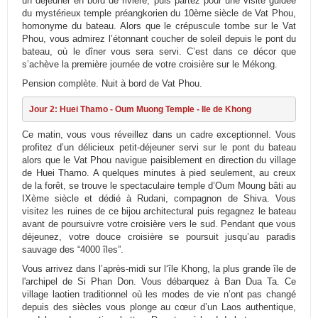
un déjeuner en bord de rivière, puis partez pour une visite guidée
du mystérieux temple préangkorien du 10ème siècle de Vat Phou,
homonyme du bateau. Alors que le crépuscule tombe sur le Vat
Phou, vous admirez l’étonnant coucher de soleil depuis le pont du
bateau, où le dîner vous sera servi. C’est dans ce décor que
s’achève la première journée de votre croisière sur le Mékong.
Pension complète. Nuit à bord de Vat Phou.
Jour 2: Huei Thamo - Oum Muong Temple - Ile de Khong
Ce matin, vous vous réveillez dans un cadre exceptionnel. Vous
profitez d’un délicieux petit-déjeuner servi sur le pont du bateau
alors que le Vat Phou navigue paisiblement en direction du village
de Huei Thamo. A quelques minutes à pied seulement, au creux
de la forêt, se trouve le spectaculaire temple d’Oum Moung bâti au
IXème siècle et dédié à Rudani, compagnon de Shiva. Vous
visitez les ruines de ce bijou architectural puis regagnez le bateau
avant de poursuivre votre croisière vers le sud. Pendant que vous
déjeunez, votre douce croisière se poursuit jusqu’au paradis
sauvage des “4000 îles”.
Vous arrivez dans l’après-midi sur l‘île Khong, la plus grande île de
l'archipel de Si Phan Don. Vous débarquez à Ban Dua Ta. Ce
village laotien traditionnel où les modes de vie n’ont pas changé
depuis des siècles vous plonge au cœur d’un Laos authentique,