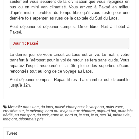
seulement vous séparent de la civilisation que vous rejoignez en
bus ou en mini van climatisé. Vous arrivez à Paksé en milieu
d’après-midi et profitez du temps libre qu’il vous reste pour une
dernière fois arpenter les rues de la capitale du Sud du Laos.
Petit déjeuner et déjeuner compris. Dîner libre. Nuit à l’hôtel à
Paksé.
Jour 4 : Paksé
Le dernier jour de votre circuit au Laos est arrivé. Le matin, votre
transfert à l'aéroport pour le vol de retour se fera sans guide. Vous
repartez l’esprit ressourcé et la tête pleine des superbes décors
rencontrés tout au long de ce voyage au Laos.
Petit-déjeuner compris. Repas libres. La chambre est disponible
jusqu'à 12h.
Mot clé:
dans une
,
du laos
,
paksé champassak
,
vat phou
,
nuits votre
,
croisière sur
,
le mékong
,
bord du
,
majestueux démarre
,
aujourd hui
,
autrefois
dédié
,
au transport
,
du teck
,
entre le
,
nord et
,
le sud
,
le et
,
ses 34
,
mètres de
,
long ont
,
désormais pris
Tweet