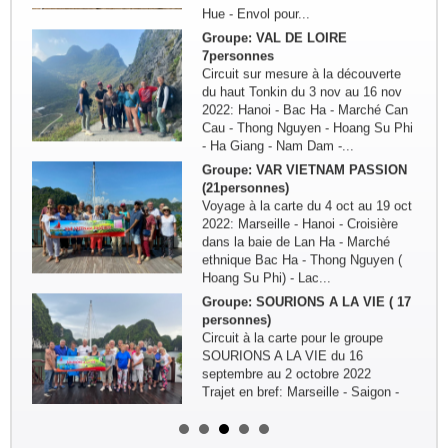
Groupe: VAL DE LOIRE
7personnes
Circuit sur mesure à la découverte
du haut Tonkin du 3 nov au 16 nov
2022: Hanoi - Bac Ha - Marché Can
Mlle Liane TRÂN
Cau - Thong Nguyen - Hoang Su Phi
- Ha Giang - Nam Dam -...
" "Voir, entendre, aimer. La vie est un cadeau dont je défais les
"
ficelles chaque matin, au réveil " "
o
Groupe: VAR VIETNAM PASSION
t
(21personnes)
Je vous ferai découvrir mon Indochine en ses petits recoins
Voyage à la carte du 4 oct au 19 oct
surprenants, à son charme irrésistible et au rythme de balade
2022: Marseille - Hanoi - Croisière
i
intimiste. Laissez – vous séduire par ce bout de l’Asie encore
dans la baie de Lan Ha - Marché
p
sauvage, paisible, accueillant et chaleureux.
ethnique Bac Ha - Thong Nguyen (
v
Hoang Su Phi) - Lac...
r
Groupe: SOURIONS A LA VIE ( 17
personnes)
Circuit à la carte pour le groupe
SOURIONS A LA VIE du 16
septembre au 2 octobre 2022
Trajet en bref: Marseille - Saigon -
Delta du Mekong - Can Tho - Hoi...
Remerciement de la famille
Kermorvant