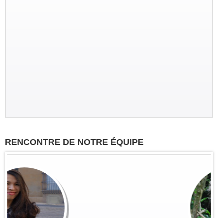
Groupe : Mr Loric CURE et ses
amis
Circuit personnalisé 20 jours/19 nuits
du Sud au Nord : Saigon - Delta du
Mékong - Can Tho - Saigon - Envol
pour HoiAn - Danang - Ba Na Hill -
Hue - Envol pour...
Groupe: VAL DE LOIRE
7personnes
Circuit sur mesure à la découverte
RENCONTRE DE NOTRE ÉQUIPE
du haut Tonkin du 3 nov au 16 nov
2022: Hanoi - Bac Ha - Marché Can
Cau - Thong Nguyen - Hoang Su Phi
- Ha Giang - Nam Dam -...
Groupe: VAR VIETNAM PASSION
(21personnes)
Voyage à la carte du 4 oct au 19 oct
2022: Marseille - Hanoi - Croisière