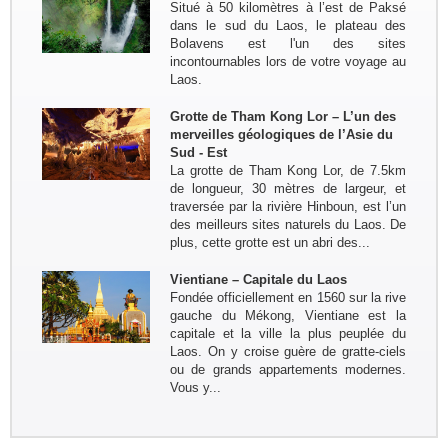
Situé à 50 kilomètres à l’est de Paksé
ethnique Bac Ha - Thong Nguyen (
dans le sud du Laos, le plateau des
Hoang Su Phi) - Lac...
Bolavens est l'un des sites
incontournables lors de votre voyage au
Laos.
Grotte de Tham Kong Lor – L’un des
merveilles géologiques de l’Asie du
Sud - Est
La grotte de Tham Kong Lor, de 7.5km
de longueur, 30 mètres de largeur, et
traversée par la rivière Hinboun, est l’un
des meilleurs sites naturels du Laos. De
plus, cette grotte est un abri des...
Vientiane – Capitale du Laos
Fondée officiellement en 1560 sur la rive
gauche du Mékong, Vientiane est la
capitale et la ville la plus peuplée du
Laos. On y croise guère de gratte-ciels
ou de grands appartements modernes.
Vous y...