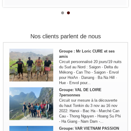
Delta du Mekong - Can Tho - Hoi...
Remerciement de la famille
Kermorvant
La famille Kermorvant a passé un
voyage inoubliable du Sud au Nord
du Vietnam en Juillet 2024.
Nos clients parlent de nous
Groupe : Mr Loric CURE et ses
amis
Circuit personnalisé 20 jours/19 nuits
du Sud au Nord : Saigon - Delta du
Mékong - Can Tho - Saigon - Envol
pour HoiAn - Danang - Ba Na Hill -
Hue - Envol pour...
Groupe: VAL DE LOIRE
7personnes
Circuit sur mesure à la découverte
du haut Tonkin du 3 nov au 16 nov
2022: Hanoi - Bac Ha - Marché Can
Cau - Thong Nguyen - Hoang Su Phi
- Ha Giang - Nam Dam -...
Groupe: VAR VIETNAM PASSION