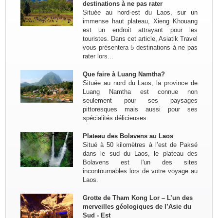
destinations à ne pas rater
Mékong - Can Tho - Saigon - Envol
Située au nord-est du Laos, sur un
pour HoiAn - Danang - Ba Na Hill -
immense haut plateau, Xieng Khouang
Hue - Envol pour...
est un endroit attrayant pour les
Groupe: VAL DE LOIRE
touristes. Dans cet article, Asiatik Travel
7personnes
vous présentera 5 destinations à ne pas
Circuit sur mesure à la découverte
rater lors...
du haut Tonkin du 3 nov au 16 nov
2022: Hanoi - Bac Ha - Marché Can
Que faire à Luang Namtha?
Cau - Thong Nguyen - Hoang Su Phi
Située au nord du Laos, la province de
- Ha Giang - Nam Dam -...
Luang Namtha est connue non
seulement pour ses paysages
Groupe: VAR VIETNAM PASSION
pittoresques mais aussi pour ses
(21personnes)
spécialités délicieuses.
Voyage à la carte du 4 oct au 19 oct
2022: Marseille - Hanoi - Croisière
dans la baie de Lan Ha - Marché
Plateau des Bolavens au Laos
ethnique Bac Ha - Thong Nguyen (
Situé à 50 kilomètres à l’est de Paksé
Hoang Su Phi) - Lac...
dans le sud du Laos, le plateau des
Bolavens est l'un des sites
incontournables lors de votre voyage au
Laos.
Grotte de Tham Kong Lor – L’un des
merveilles géologiques de l’Asie du
Sud - Est