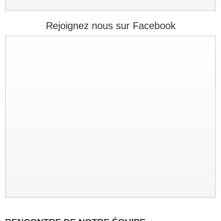
Rejoignez nous sur Facebook
Groupe : Mr Loric CURE et ses
amis
Circuit personnalisé 20 jours/19 nuits