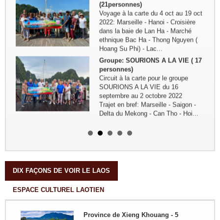
(21personnes)
Voyage à la carte du 4 oct au 19 oct
2022: Marseille - Hanoi - Croisière
dans la baie de Lan Ha - Marché
ethnique Bac Ha - Thong Nguyen (
Hoang Su Phi) - Lac...
Groupe: SOURIONS A LA VIE ( 17
personnes)
Circuit à la carte pour le groupe
SOURIONS A LA VIE du 16
septembre au 2 octobre 2022
Trajet en bref: Marseille - Saigon -
Delta du Mekong - Can Tho - Hoi...
Remerciement de la famille
Kermorvant
La famille Kermorvant a passé un
voyage inoubliable du Sud au Nord
du Vietnam en Juillet 2024.
DIX FAÇONS DE VOIR LE LAOS
ESPACE CULTUREL LAOTIEN
Groupe : Mr Loric CURE et ses
amis
Circuit personnalisé 20 jours/19 nuits
Province de Xieng Khouang - 5
du Sud au Nord : Saigon - Delta du