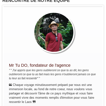
RENCONTRE DE NOTRE ÉQUIPE
du Sud au Nord : Saigon - Delta du
Mékong - Can Tho - Saigon - Envol
pour HoiAn - Danang - Ba Na Hill -
Hue - Envol pour...
Groupe: VAL DE LOIRE
7personnes
Circuit sur mesure à la découverte
du haut Tonkin du 3 nov au 16 nov
2022: Hanoi - Bac Ha - Marché Can
Cau - Thong Nguyen - Hoang Su Phi
- Ha Giang - Nam Dam -...
Groupe: VAR VIETNAM PASSION
(21personnes)
Voyage à la carte du 4 oct au 19 oct
Mr Tu DO, fondateur de l'agence
2022: Marseille - Hanoi - Croisière
dans la baie de Lan Ha - Marché
" " J'ai appris que les gens oublieront ce que tu as dit, les gens
ethnique Bac Ha - Thong Nguyen (
oublieront ce que tu as fait mais les gens n'oublieront jamais ce que
Hoang Su Phi) - Lac...
tu leur as fait ressentir" "
Groupe: SOURIONS A LA VIE ( 17
Chaque voyage minutieusement préparé par nous est une
personnes)
immersion locale, au fond de notre coeur, nous voulons vous
Circuit à la carte pour le groupe
partager et découvrir l'âme de ce pays mythique et vous faire
SOURIONS A LA VIE du 16
vraiment vivre des moments remplis d'émotion pour vous faire
septembre au 2 octobre 2022
ressentir le Laos
Trajet en bref: Marseille - Saigon -