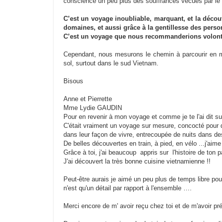
conscience un peu plus des souffrances vécues par le
C’est un voyage inoubliable, marquant, et la découv
domaines, et aussi grâce à la gentillesse des pers
C’est un voyage que nous recommanderions volont
Cependant, nous mesurons le chemin à parcourir en ma
sol, surtout dans le sud Vietnam.
Bisous
Anne et Pierrette
Mme Lydie GAUDIN
Pour en revenir à mon voyage et comme je te l'ai dit su
C'était vraiment un voyage sur mesure, concocté pour d
dans leur façon de vivre, entrecoupée de nuits dans de
De belles découvertes en train, à pied, en vélo ...j'ai
Grâce à toi, j'ai beaucoup appris sur l'histoire de ton 
J'ai découvert la très bonne cuisine vietnamienne !!
Peut-être aurais je aimé un peu plus de temps libre pou
n'est qu'un détail par rapport à l'ensemble ….
Merci encore de m' avoir reçu chez toi et de m'avoir pré