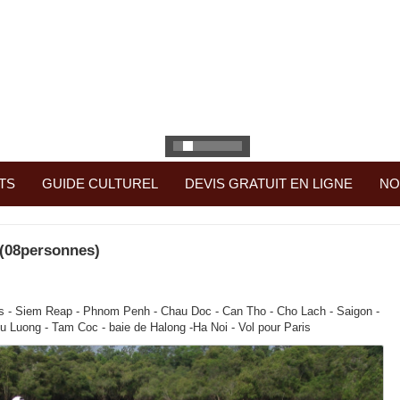
TS
GUIDE CULTUREL
DEVIS GRATUIT EN LIGNE
NO
(08personnes)
is - Siem Reap - Phnom Penh - Chau Doc - Can Tho - Cho Lach - Saigon -
u Luong - Tam Coc - baie de Halong -Ha Noi - Vol pour Paris