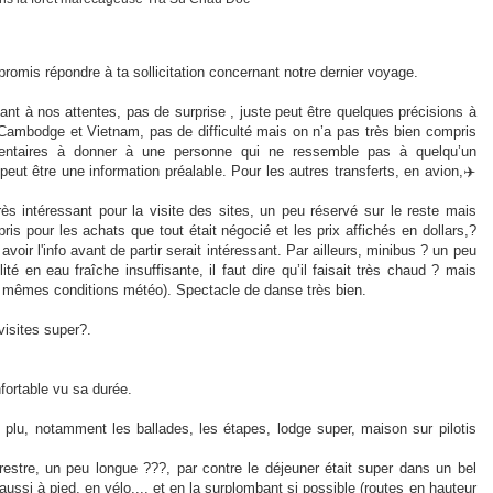
romis répondre à ta sollicitation concernant notre dernier voyage.
ant à nos attentes, pas de surprise , juste peut être quelques précisions à
 Cambodge et Vietnam, pas de difficulté mais on n’a pas très bien compris
mentaires à donner à une personne qui ne ressemble pas à quelqu’un
 peut être une information préalable. Pour les autres transferts, en avion,✈️
très intéressant pour la visite des sites, un peu réservé sur le reste mais
is pour les achats que tout était négocié et les prix affichés en dollars,?
ir l'info avant de partir serait intéressant. Par ailleurs, minibus ? un peu
ité en eau fraîche insuffisante, il faut dire qu’il faisait très chaud ? mais
mêmes conditions météo). Spectacle de danse très bien.
visites super?.
fortable vu sa durée.
lu, notamment les ballades, les étapes, lodge super, maison sur pilotis
rrestre, un peu longue ???, par contre le déjeuner était super dans un bel
 aussi à pied, en vélo.... et en la surplombant si possible (routes en hauteur