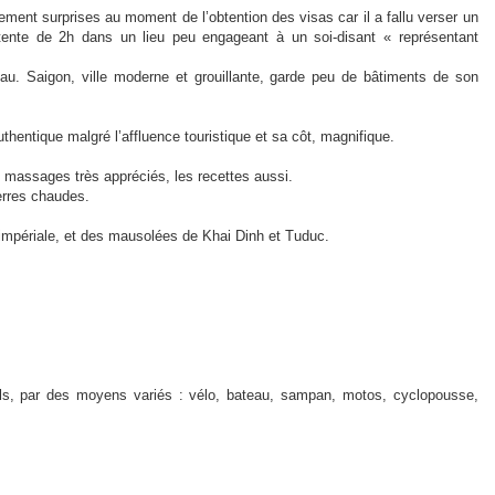
ment surprises au moment de l’obtention des visas car il a fallu verser un
ente de 2h dans un lieu peu engageant à un soi-disant « représentant
au. Saigon, ville moderne et grouillante, garde peu de bâtiments de son
hentique malgré l’affluence touristique et sa côt, magnifique.
 massages très appréciés, les recettes aussi.
erres chaudes.
é impériale, et des mausolées de Khai Dinh et Tuduc.
ls, par des moyens variés : vélo, bateau, sampan, motos, cyclopousse,