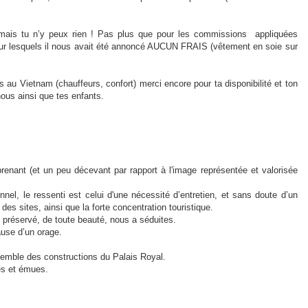
 mais tu n’y peux rien ! Pas plus que pour les commissions appliquées
our lesquels il nous avait été annoncé AUCUN FRAIS (vêtement en soie sur
s au Vietnam (chauffeurs, confort) merci encore pour ta disponibilité et ton
ous ainsi que tes enfants.
rprenant (et un peu décevant par rapport à l'image représentée et valorisée
nnel, le ressenti est celui d'une nécessité d’entretien, et sans doute d’un
 sites, ainsi que la forte concentration touristique.
 préservé, de toute beauté, nous a séduites.
ause d’un orage.
emble des constructions du Palais Royal.
es et émues.