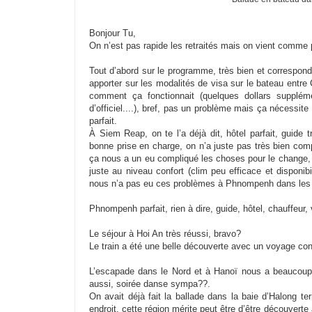
Bonjour Tu,
On n’est pas rapide les retraités mais on vient comme p
Tout d’abord sur le programme, très bien et correspond
apporter sur les modalités de visa sur le bateau entre
comment ça fonctionnait (quelques dollars supplé
d’officiel....), bref, pas un problème mais ça nécessite
parfait.
À Siem Reap, on te l’a déjà dit, hôtel parfait, guide 
bonne prise en charge, on n’a juste pas très bien compr
ça nous a un eu compliqué les choses pour le change, avo
juste au niveau confort (clim peu efficace et disponibil
nous n’a pas eu ces problèmes à Phnompenh dans les 
Phnompenh parfait, rien à dire, guide, hôtel, chauffeur, 
Le séjour à Hoi An très réussi, bravo?
Le train a été une belle découverte avec un voyage con
L’escapade dans le Nord et à Hanoï nous a beaucoup p
aussi, soirée danse sympa??.
On avait déjà fait la ballade dans la baie d’Halong te
endroit, cette région mérite peut être d’être découverte