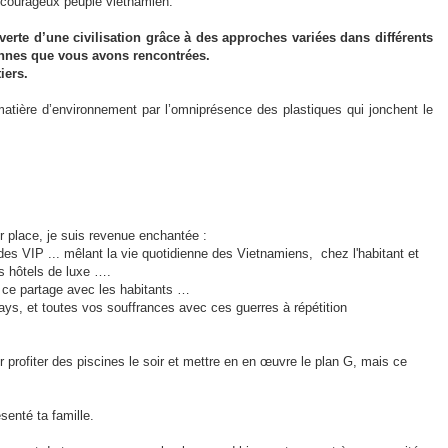
 courageux peuple vietnamien.
erte d’une civilisation grâce à des approches variées dans différents
onnes que vous avons rencontrées.
iers.
tière d’environnement par l’omniprésence des plastiques qui jonchent le
r place, je suis revenue enchantée :
es VIP ... mêlant la vie quotidienne des Vietnamiens, chez l'habitant et
s hôtels de luxe ….
me ce partage avec les habitants …
pays, et toutes vos souffrances avec ces guerres à répétition
r profiter des piscines le soir et mettre en en œuvre le plan G, mais ce
senté ta famille.