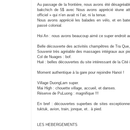
Au passage de la frontière, nous avons été désagréable
bakchich de 5$ avec Nous avons apprécié iéune att
officiel » qui n’en avait ni l’air, ni la tenue.
Nous avons apprécié les balades en vélo, et en bate
passé colonial.
Hoi An : nous avons beaucoup aimé ce super endroit aut
Belle découverte des activités champêtres de Tra Que,
Souvenir très agréable des massages intégraux aux pi
Col de Nuages : bof.
Hué : belles découvertes du site intéressant de la Cit
Moment authentique à la gare pour rejoindre Hanoï !
Village DuongLam super.
Mai High : chouette village, accueil, et danses.
Réserve de PuLuong : magnifique !!!
En bref : découvertes superbes de sites exceptionne
tuktuk, avion, train, jonque, et.. à pied.
LES HEBERGEMENTS