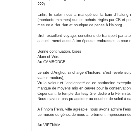
???).
Enfin, le soleil nous a manqué sur la baie d’Halong
(montants minimes) sur les achats règlés par CB et p
mesure à Hoï Han et boutique de perles à Halong)
Bref, excellent voyage, conditions de transport parfaite
accueil, merci aussi à ton épouse, embrasses la pour n
Bonne continuation, bises
Alain et Véro
Au CAMBODGE
Le site d’Angkor, si chargé d’histoire, s’est révélé su
via les médias),
Vu la valeur et l’ancienneté de ce patrimoine exceptio
manque de moyens mis en œuvre pour la conservation des
Cependant, le temple Banteay Srei dédié à la Féminité,
Nous n’avons pas pu assister au coucher de soleil à c
A Phnom Penh, ville agréable, nous avons admiré l’ens
Le musée du génocide nous a fortement impressionné
Au VIETNAM