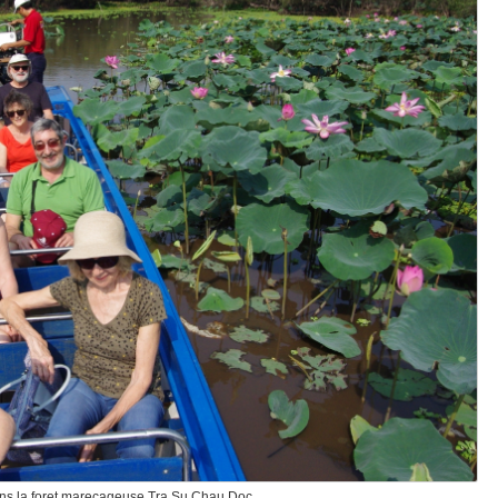
ns la foret marecageuse Tra Su Chau Doc