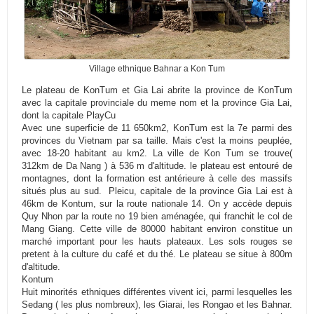
Village ethnique Bahnar a Kon Tum
Le plateau de KonTum et Gia Lai abrite la province de KonTum
avec la capitale provinciale du meme nom et la province Gia Lai,
dont la capitale PlayCu
Avec une superficie de 11 650km2, KonTum est la 7e parmi des
provinces du Vietnam par sa taille. Mais c'est la moins peuplée,
avec 18-20 habitant au km2. La ville de Kon Tum se trouve(
312km de Da Nang ) à 536 m d'altitude. le plateau est entouré de
montagnes, dont la formation est antérieure à celle des massifs
situés plus au sud. Pleicu, capitale de la province Gia Lai est à
46km de Kontum, sur la route nationale 14. On y accède depuis
Quy Nhon par la route no 19 bien aménagée, qui franchit le col de
Mang Giang. Cette ville de 80000 habitant environ constitue un
marché important pour les hauts plateaux. Les sols rouges se
pretent à la culture du café et du thé. Le plateau se situe à 800m
d'altitude.
Kontum
Huit minorités ethniques différentes vivent ici, parmi lesquelles les
Sedang ( les plus nombreux), les Giarai, les Rongao et les Bahnar.