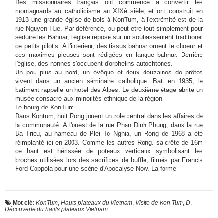
Des missionnaires français ont commencé à convertir les
montagnards au catholicisme au XIXè sièle, et ont construit en
1913 une grande église de bois à KonTum, à l'extrémité est de la
rue Nguyen Hue. Par déférence, ou peut etre tout simplement pour
séduire les Bahnar, l'église repose sur un soubassement traditionel
de petits pilotis. A l'interieur, des tissus bahnar ornent le choeur et
des maximes pieuses sont rédigées en langue bahnar. Derrière
l'église, des nonnes s'occupent d'orphelins autochtones.
Un peu plus au nord, un évêque et deux douzaines de prêtes
vivent dans un ancien séminaire catholique. Bati en 1935, le
batiment rappelle un hotel des Alpes. Le deuxième étage abrite un
musée consacré aux minorités ethnique de la région
Le bourg de KonTum
Dans Kontum, huit Rong jouent un role central dans les affaires de
la communauté. A l'ouest de la rue Phan Dinh Phung, dans la rue
Ba Trieu, au hameau de Plei To Nghia, un Rong de 1968 a été
réimplanté ici en 2003. Comme les autres Rong, sa crête de 16m
de haut est hérissée de poteaux verticaux symbolisant les
broches utilisées lors des sacrifices de buffle, filmés par Francis
Ford Coppola pour une scène d'Apocalyse Now. La forme
Mot clé:
KonTum
,
Hauts plateaux du Vietnam
,
Visite de Kon Tum
,
D
,
Découverte du hauts plateaux Vietnam