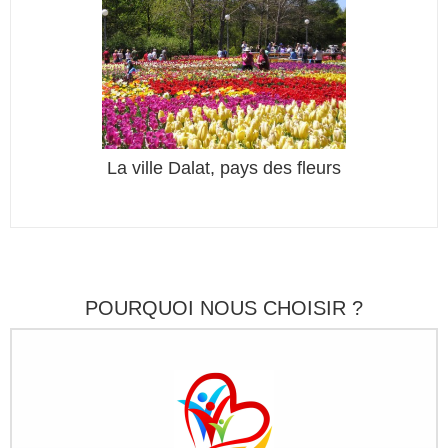
et ses
 des fleurs
La ville Dalat, pays des fleurs
POURQUOI NOUS CHOISIR ?
 des fleurs