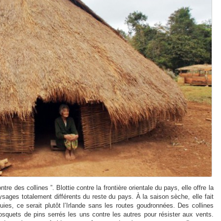
e des collines ”. Blottie contre la frontière orientale du pays, elle offre la
ages totalement différents du reste du pays. À la saison sèche, elle fait
uies, ce serait plutôt l’Irlande sans les routes goudronnées. Des collines
squets de pins serrés les uns contre les autres pour résister aux vents.