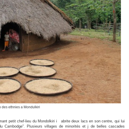
 des ethnies a Mondulkiri
nt petit chef-lieu du Mondolkiri i abrite deux lacs en son centre, qui lui
du Cambodge”. Plusieurs villages de minorités et j de belles cascades