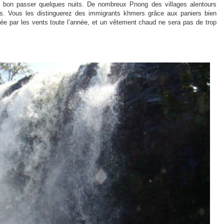
it bon passer quelques nuits. De nombreux Pnong des villages alentours
s. Vous les distinguerez des immigrants khmers grâce aux paniers bien
layée par les vents toute l’année, et un vêtement chaud ne sera pas de trop