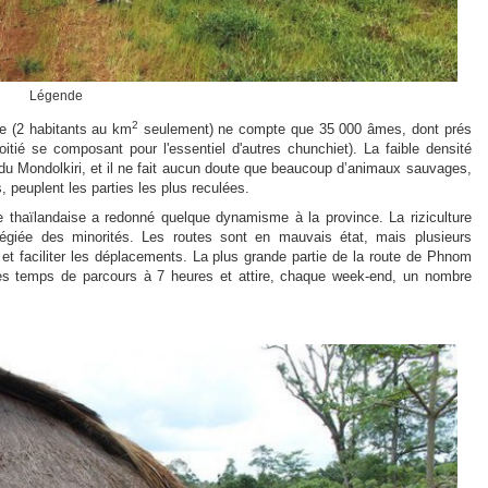
Légende
2
 (2 habitants au km
seule­ment) ne compte que 35 000 âmes, dont prés
oitié se composant pour l'essentiel d'autres chunchiet). La faible densité
u Mondolkiri, et il ne fait aucun doute que beaucoup d’animaux sauvages,
, peuplent les parties les plus reculées.
e thaïlandaise a redonné quelque dynamisme à la province. La riziculture
ilégiée des minorités. Les routes sont en mauvais état, mais plusieurs
et faciliter les déplacements. La plus grande partie de la route de Phnom
es temps de parcours à 7 heures et attire, chaque week-end, un nombre