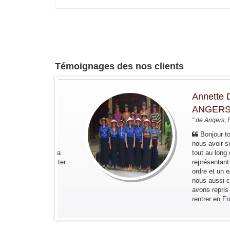
Témoignages des nos clients
Lac Tonlé Sap Cambodge
s
Annette DELE
ANGERS
" de Angers, France "
éjour. Le
Bonjour toute l'é
nous
nous avoir si bien
it d’aller à la
tout au long de ce 
d, et de visiter
représentant de ton
 mais très
ordre et un excelle
nous aussi c'est a
avons repris l'avion
rentrer en France