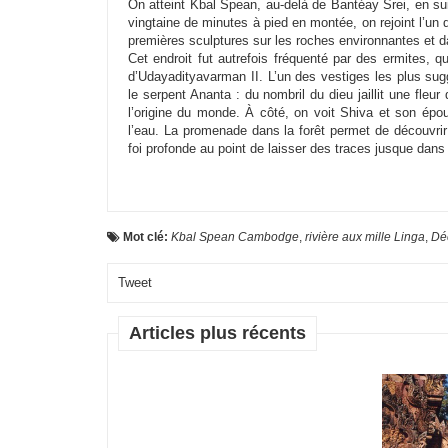
On atteint Kbal Spean, au-delà de Bantéay Srei, en sui
vingtaine de minutes à pied en montée, on rejoint l’un 
premières sculptures sur les roches environnantes et dan
Cet endroit fut autrefois fréquenté par des ermites, 
d’Udayadityavarman II. L’un des vestiges les plus sug
le serpent Ananta : du nombril du dieu jaillit une fleu
l’origine du monde. À côté, on voit Shiva et son épo
l’eau. La promenade dans la forêt permet de découvrir
foi profonde au point de laisser des traces jusque dans 
Mot clé:
Kbal Spean Cambodge
,
rivière aux mille Linga
,
Déc
Tweet
Articles plus récents