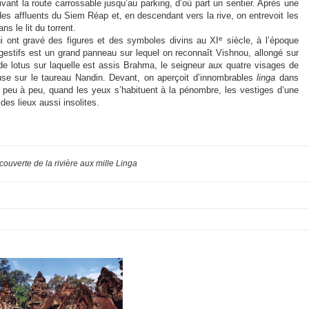
vant la route carrossable jusqu’au parking, d’où part un sentier. Après une
des affluents du Siem Réap et, en descendant vers la rive, on entrevoit les
s le lit du torrent.
e
qui ont gravé des figures et des symboles divins au XI
siècle, à l’époque
gestifs est un grand panneau sur lequel on reconnaît Vishnou, allongé sur
r de lotus sur laquelle est assis Brahma, le seigneur aux quatre visages de
use sur le taureau Nandin. Devant, on aperçoit d’innombrables
linga
dans
 peu à peu, quand les yeux s’habituent à la pénombre, les vestiges d’une
des lieux aussi insolites.
ouverte de la rivière aux mille Linga