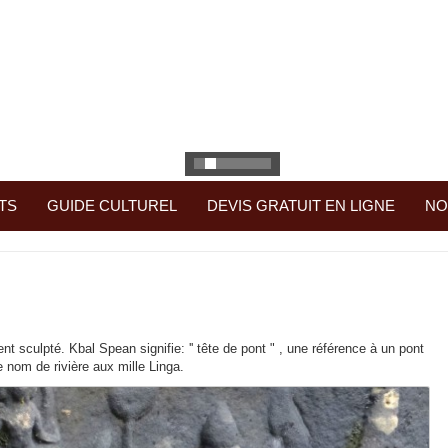
TS
GUIDE CULTUREL
DEVIS GRATUIT EN LIGNE
NO
nt sculpté. Kbal Spean signifie: '' tête de pont " , une référence à un pont
e nom de rivière aux mille Linga.