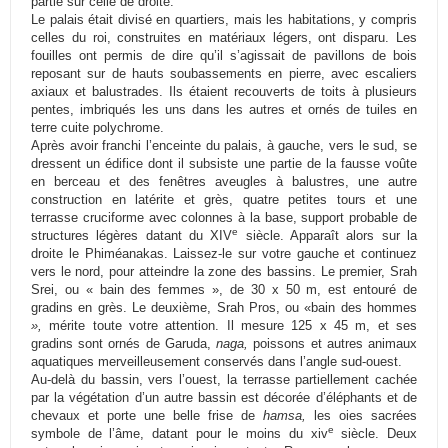
partie sur celle de droite.
Le palais était divisé en quartiers, mais les habitations, y compris
celles du roi, construites en matériaux légers, ont disparu. Les
fouilles ont permis de dire qu’il s’agissait de pavillons de bois
reposant sur de hauts soubassements en pierre, avec escaliers
axiaux et balustrades. Ils étaient recouverts de toits à plusieurs
pentes, imbriqués les uns dans les autres et ornés de tuiles en
terre cuite polychrome.
Après avoir franchi l’enceinte du palais, à gauche, vers le sud, se
dressent un édifice dont il subsiste une partie de la fausse voûte
en berceau et des fenêtres aveugles à balustres, une autre
construction en latérite et grès, quatre petites tours et une
terrasse cruciforme avec colonnes à la base, support probable de
e
structures légères datant du XIV
siècle. Apparaît alors sur la
droite le Phiméanakas. Laissez-le sur votre gauche et continuez
vers le nord, pour atteindre la zone des bassins. Le premier, Srah
Srei, ou « bain des femmes », de 30 x 50 m, est entouré de
gradins en grès. Le deuxième, Srah Pros, ou «bain des hommes
»,
mérite toute votre attention. Il mesure 125 x 45 m, et ses
gradins sont ornés de Garuda,
naga,
poissons et autres animaux
aquatiques merveilleusement conservés dans l’angle sud-ouest.
Au-delà du bassin, vers l’ouest, la terrasse partiellement cachée
par la végétation d’un autre bassin est décorée d’éléphants et de
chevaux et porte une belle frise de
hamsa,
les oies sacrées
e
symbole de l’âme, datant pour le moins du xiv
siècle. Deux