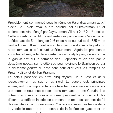
e
Probablement commencé sous le règne de Rajendravarman au X
er
siècle, le Palais royal a été agrandi par Suryavarman I
et
e
e
entièrement réaménagé par Jayavarman VII aux XII
-XIII
siècles.
Cette superficie de 14 ha est entourée par un mur d’enceinte en
latérite haut de 5 m, long de 246 m du nord au sud et de 585 m de
l’est à l’ouest. Il est ceint à son tour par une douve à laquelle un
autre rempart a été ajouté ultérieurement. Agréable promenade
sous les arbres, à la découverte de coins idylliques, on entre par
le
gopura
est sur la terrasse des Éléphants et on sort par le
deuxième
gopura
sur le côté sud pour rejoindre le Baphuon ou par
le deuxième
gopura
du côté nord pour aller vers les temples de
Préah Palilay et de Tep Pranam.
Le palais possède en effet cinq
gopura,
un à l’est et deux
respectivement au sud et au nord. Le
gopura
est, principale
entrée, est une importante structure harmonieuse qui donne sur
une terrasse soutenue par des lions rampants et des Garuda. Les
linteaux aux motifs floraux sinueux prouvent le raffinement des
décors. La célèbre inscription contenant le texte du serment de foi
er
des serviteurs de Suryavarman I
à leur souverain se trouve dans
le vestibule ouest, sur le montant de la fenêtre de gauche et en